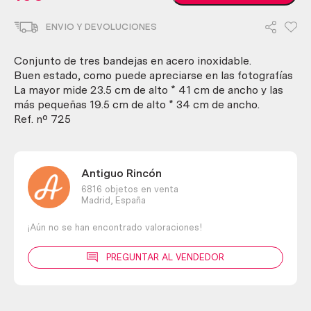
Acero
Inoxidable.
ENVIO Y DEVOLUCIONES
Conjunto
de
3
Conjunto de tres bandejas en acero inoxidable.
unidades.
Buen estado, como puede apreciarse en las fotografías
Buen
La mayor mide 23.5 cm de alto * 41 cm de ancho y las
estado
más pequeñas 19.5 cm de alto * 34 cm de ancho.
cantidad
Ref. nº 725
Antiguo Rincón
6816 objetos en venta
Madrid,
España
¡Aún no se han encontrado valoraciones!
PREGUNTAR AL VENDEDOR