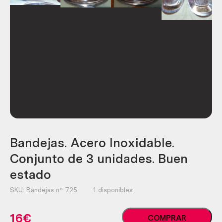
Bandejas. Acero Inoxidable.
Conjunto de 3 unidades. Buen
estado
SKU:
Bandejas nº 725
1 disponibles
Bandejas.
16
€
COMPRAR