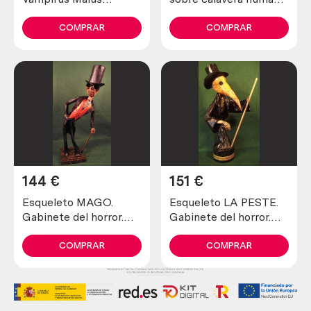
Rumanius. Obra
Figura.
exclusiva,
COMPRAR
COMPRAR
144
€
151
€
Esqueleto MAGO.
Esqueleto LA PESTE.
Gabinete del horror.
Gabinete del horror.
Obra realizada en
Obra realizada en
papel maché. Origen
papel maché. Origen
COMPRAR
COMPRAR
británico.
británico.