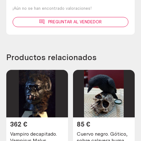
¡Aún no se han encontrado valoraciones!
PREGUNTAR AL VENDEDOR
Productos relacionados
362
€
85
€
Vampiro decapitado.
Cuervo negro. Gótico,
Vampirus Malus
sobre calavera humana.