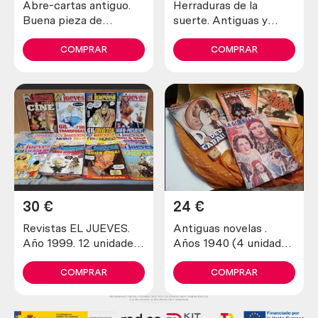
Abre-cartas antiguo.
Herraduras de la
Buena pieza de
suerte. Antiguas y
colección
verdaderas (lote de 4
unidades)
COMPRAR
COMPRAR
30
€
24
€
Revistas EL JUEVES.
Antiguas novelas .
Año 1999. 12 unidades
Años 1940 (4 unidades
diferentes.
diferentes)
COMPRAR
COMPRAR