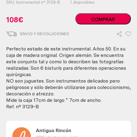
SKU:
Instrumental nº 3129-B
1 disponibles
Bisturís.
108
€
COMPRAR
Colección
de
ENVIO Y DEVOLUCIONES
6
instrumentos
quirúrgicos.
Perfecto estado de este instrumental. Años 50. En su
Excelente
caja de madera original. Origen alemán. Se encuentra
conservación.
este conjunto tal y como lo describen las fotografías
cantidad
realizadas. Son 6 bisturís para diferentes operaciones
quirúrgicas.
NO son juguetes. Son instrumentos delicados pero
peligrosos y sólo deberán utilizarse para coleccionismo,
decoración o atrezzo.
Mide la caja 17cm de largo * 7cm de ancho.
Ref. nº 3129-B
Antiguo Rincón