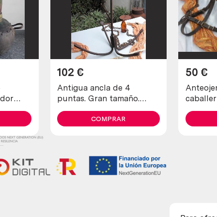
102
€
50
€
o
Antigua ancla de 4
Anteojer
ador
puntas. Gran tamaño.
caballer
ado
Cadena incluida. Antique
cuero. 
4-point anchor
COMPRAR