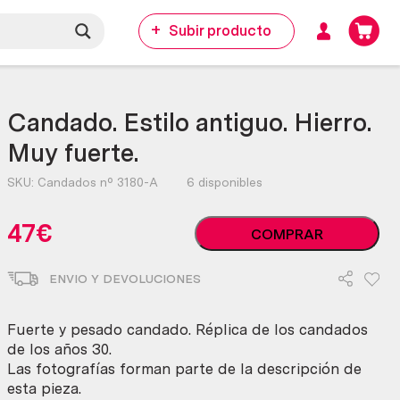
Subir producto
Candado. Estilo antiguo. Hierro.
Muy fuerte.
SKU:
Candados nº 3180-A
6 disponibles
Candado.
47
€
COMPRAR
Estilo
antiguo.
ENVIO Y DEVOLUCIONES
Hierro.
Muy
fuerte.
Fuerte y pesado candado. Réplica de los candados
cantidad
de los años 30.
Las fotografías forman parte de la descripción de
esta pieza.