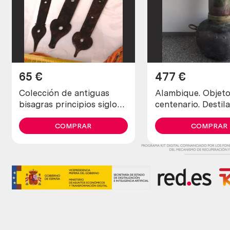
65
€
477
€
Colección de antiguas
Alambique. Objet
bisagras principios siglo
centenario. Destil
XX. Hechas en forja. 3
fabricado en pes
piezas. Estilo medieval.
COMPRAR
cobre. 80 litros.
COMPRAR