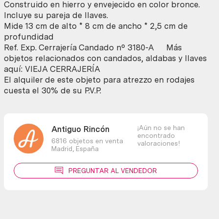
Construido en hierro y envejecido en color bronce.
Incluye su pareja de llaves.
Mide 13 cm de alto * 8 cm de ancho * 2,5 cm de
profundidad
Ref. Exp. Cerrajería Candado nº 3180-A Más
objetos relacionados con candados, aldabas y llaves
aquí: VIEJA CERRAJERÍA
El alquiler de este objeto para atrezzo en rodajes
cuesta el 30% de su P.V.P.
¡Aún no se han
Antiguo Rincón
encontrado
6816 objetos en venta
valoraciones!
Madrid,
España
PREGUNTAR AL VENDEDOR