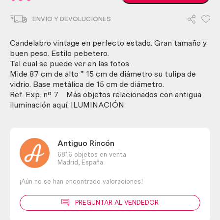
Lámpara
pebetero.
ENVIO Y DEVOLUCIONES
En
metal
y
Candelabro vintage en perfecto estado. Gran tamaño y
con
buen peso. Estilo pebetero.
tulipa
Tal cual se puede ver en las fotos.
de
Mide 87 cm de alto * 15 cm de diámetro su tulipa de
vidrio
vidrio. Base metálica de 15 cm de diámetro.
transparente.
Ref. Exp. nº 7 Más objetos relacionados con antigua
Pieza
iluminación aquí: ILUMINACIÓN
de
calidad
cantidad
Antiguo Rincón
6816 objetos en venta
Madrid,
España
¡Aún no se han encontrado valoraciones!
PREGUNTAR AL VENDEDOR