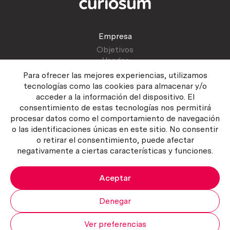
Empresa
Objetivos
Vender
Blog
Para ofrecer las mejores experiencias, utilizamos
tecnologías como las cookies para almacenar y/o
acceder a la información del dispositivo. El
Atención al cliente
consentimiento de estas tecnologías nos permitirá
Contactar
procesar datos como el comportamiento de navegación
Manual del vendedor
o las identificaciones únicas en este sitio. No consentir
o retirar el consentimiento, puede afectar
negativamente a ciertas características y funciones.
Aceptar
Política del servicio
|
Política de privacidad
|
Política de Cookies
Copyright ©2026 Curiosum S.L. Todos los derechos reservados.
Denegar
Ver preferencias