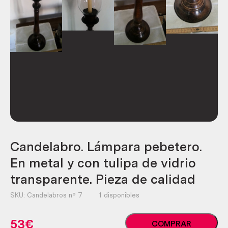
Candelabro. Lámpara pebetero.
En metal y con tulipa de vidrio
transparente. Pieza de calidad
SKU:
Candelabros nº 7
1 disponibles
Candelabro.
53
€
COMPRAR