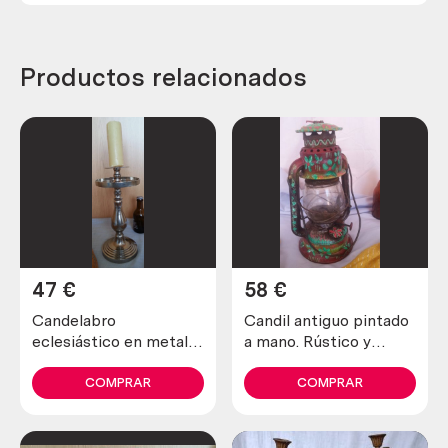
Productos relacionados
47
€
58
€
Candelabro
Candil antiguo pintado
eclesiástico en metal
a mano. Rústico y
plateado. Años 70
emblemático objeto de
decoración.
COMPRAR
COMPRAR