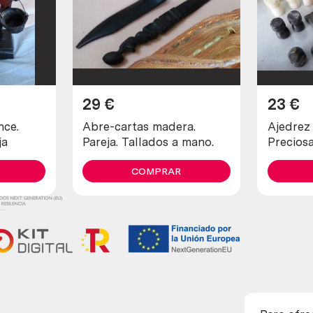
29
€
23
€
nce.
Abre-cartas madera.
Ajedrez 
ja
Pareja. Tallados a mano.
Precios
y en mal
COMPRAR