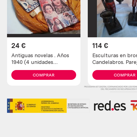
24
€
114
€
Antiguas novelas . Años
Esculturas en bro
1940 (4 unidades
Candelabros. Pare
diferentes)
COMPRAR
COMPRAR