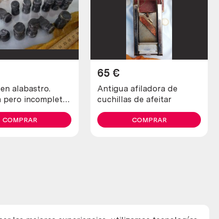
65
€
en alabastro.
Antigua afiladora de
a pero incompleta
cuchillas de afeitar
 estado.
COMPRAR
COMPRAR