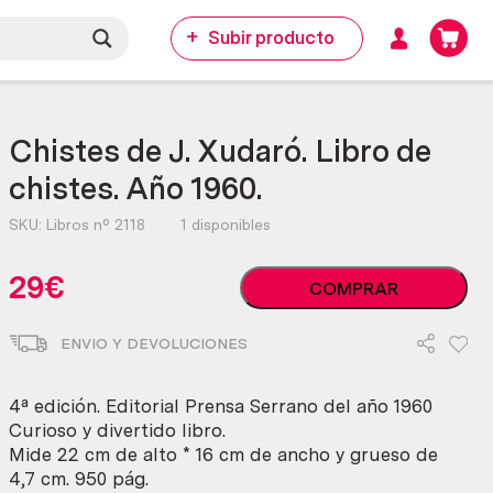
Subir producto
Chistes de J. Xudaró. Libro de
chistes. Año 1960.
SKU:
Libros nº 2118
1 disponibles
Chistes
29
€
COMPRAR
de
J.
ENVIO Y DEVOLUCIONES
Xudaró.
Libro
de
4ª edición. Editorial Prensa Serrano del año 1960
chistes.
Curioso y divertido libro.
Año
Mide 22 cm de alto * 16 cm de ancho y grueso de
1960.
4,7 cm. 950 pág.