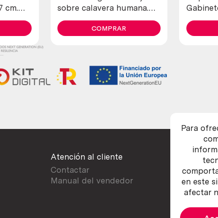
7 cm.
sobre calavera humana.
Gabinet
n.
Figura.
realiza
COMPRAR
Origen b
Para ofre
com
inform
Atención al cliente
tec
Contactar
comportam
Manual del vendedor
en este s
afectar n