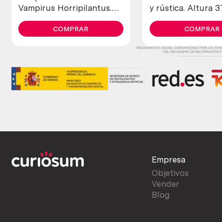
Vampirus Horripilantus.
y rústica. Altura 3
Obra exclusiva.
Escultura de jardí
COMPRAR
COMPRAR
Empresa
Objetivos
Vender
Blog