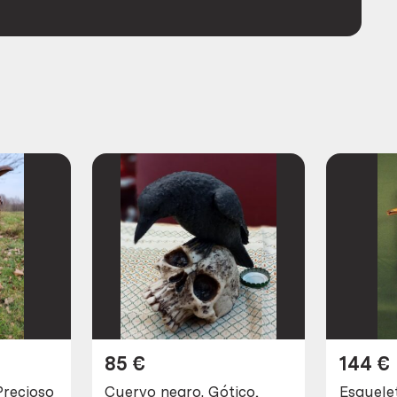
85
€
144
€
Precioso
Cuervo negro. Gótico,
Esquele