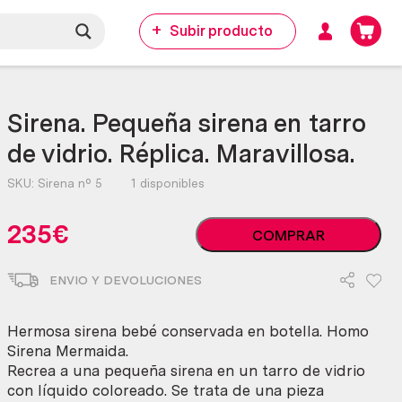
Subir producto
Sirena. Pequeña sirena en tarro
de vidrio. Réplica. Maravillosa.
SKU:
Sirena nº 5
1 disponibles
Sirena.
235
€
COMPRAR
Pequeña
sirena
ENVIO Y DEVOLUCIONES
en
tarro
de
Hermosa sirena bebé conservada en botella. Homo
vidrio.
Sirena Mermaida.
Réplica.
Recrea a una pequeña sirena en un tarro de vidrio
Maravillosa.
con líquido coloreado. Se trata de una pieza