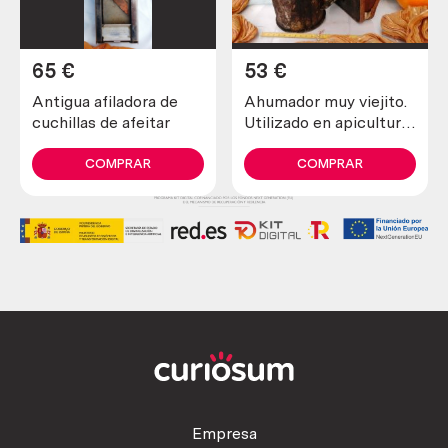
65
€
53
€
Antigua afiladora de
Ahumador muy viejito.
cuchillas de afeitar
Utilizado en apicultura
para tranquilizar a las
abejas
COMPRAR
COMPRAR
Empresa