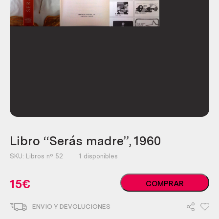
Libro “Serás madre”, 1960
SKU:
Libros nº 52
1 disponibles
Libro
15
€
COMPRAR
"Serás
madre",
ENVIO Y DEVOLUCIONES
1960