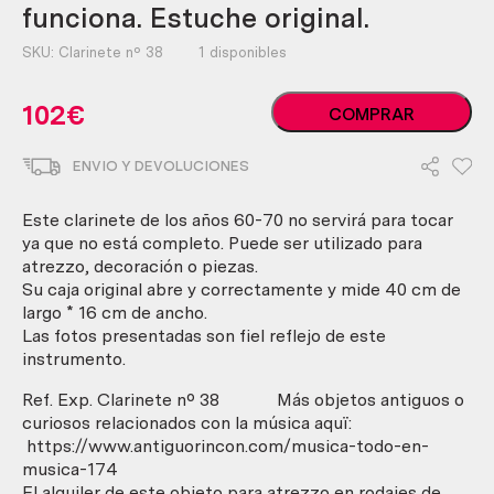
funciona. Estuche original.
SKU:
Clarinete nº 38
1 disponibles
Clarinete
102
€
COMPRAR
viejo.
Años
ENVIO Y DEVOLUCIONES
70-
80.
NO
Este clarinete de los años 60-70 no servirá para tocar
funciona.
ya que no está completo. Puede ser utilizado para
Estuche
atrezzo, decoración o piezas.
original.
Su caja original abre y correctamente y mide 40 cm de
cantidad
largo * 16 cm de ancho.
Las fotos presentadas son fiel reflejo de este
instrumento.
Ref. Exp. Clarinete nº 38 Más objetos antiguos o
curiosos relacionados con la música aquï:
https://www.antiguorincon.com/musica-todo-en-
musica-174
El alquiler de este objeto para atrezzo en rodajes de