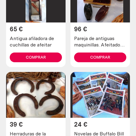
65
€
96
€
Antigua afiladora de
Pareja de antiguas
cuchillas de afeitar
maquinillas. Afeitadora
y recortadora marca
schick.
COMPRAR
COMPRAR
39
€
24
€
Herraduras de la
Novelas de Buffalo Bill