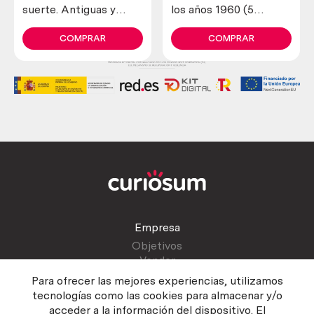
suerte. Antiguas y
los años 1960 (5
verdaderas (lote de 4
unidades diferentes)
unidades)
COMPRAR
COMPRAR
Empresa
Objetivos
Vender
Blog
Para ofrecer las mejores experiencias, utilizamos
tecnologías como las cookies para almacenar y/o
acceder a la información del dispositivo. El
Atención al cliente