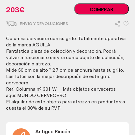
Columna
203
€
COMPRAR
cervecera
antigua
ENVIO Y DEVOLUCIONES
marca
ÁGUILA.
Cerámica.
Columna cervecera con su grifo. Totalmente operativa
cantidad
de la marca AGUILA.
Fantástica pieza de colección y decoración. Podrá
volver a funcionar o servirá como objeto de colección,
decoración o atrezo.
Mide 50 cm de alto * 27 cm de anchura hasta su grifo.
Las fotos son la mejor descripción de este grifo
cervecero.
Ref. Columna nº 301-W Más objetos cerveceros
aquí: MUNDO CERVECERO
El alquiler de este objeto para atrezzo en productoras
cuesta el 30% de su P.V.P.
Antiguo Rincón