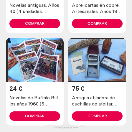
Novelas antiguas. Años
Abre-cartas en cobre.
40 (4 unidades
Artesanales. Años 1900
diferentes)
maravillosos. Old open
letters in copper
COMPRAR
COMPRAR
24
€
75
€
Novelas de Buffalo Bill
Antigua afiladora de
los años 1960 (5
cuchillas de afeitar.
unidades diferentes)
Marca allegro.
COMPRAR
COMPRAR