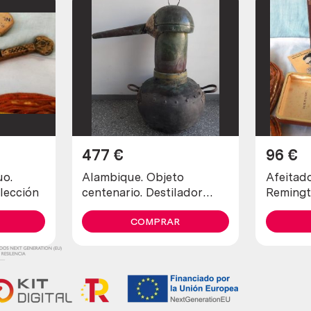
477
€
96
€
uo.
Alambique. Objeto
Afeitadora
lección
centenario. Destilador
Remingt
fabricado en pesado
de cole
cobre. 80 litros.
COMPRAR