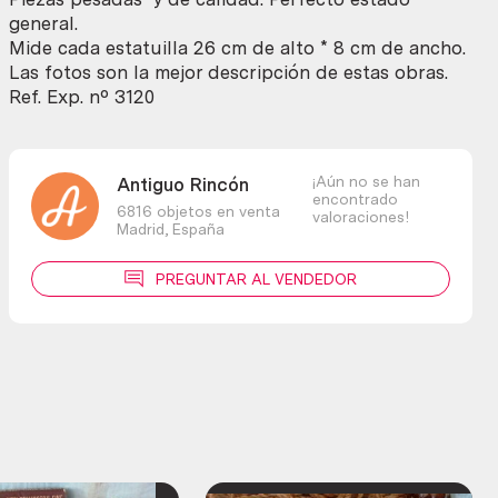
Años
general.
80
Mide cada estatuilla 26 cm de alto * 8 cm de ancho.
cantidad
Las fotos son la mejor descripción de estas obras.
Ref. Exp. nº 3120
¡Aún no se han
Antiguo Rincón
encontrado
6816 objetos en venta
valoraciones!
Madrid,
España
PREGUNTAR AL VENDEDOR