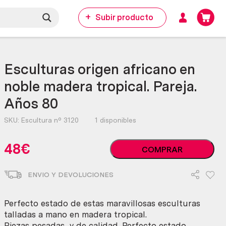
Subir producto
Esculturas origen africano en
noble madera tropical. Pareja.
Años 80
SKU:
Escultura nº 3120
1 disponibles
Esculturas
48
€
COMPRAR
origen
africano
ENVIO Y DEVOLUCIONES
en
noble
madera
Perfecto estado de estas maravillosas esculturas
tropical.
talladas a mano en madera tropical.
Pareja.
Piezas pesadas y de calidad. Perfecto estado