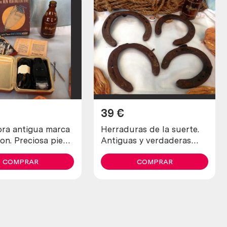
39
€
 antigua marca
Herraduras de la suerte.
on. Preciosa pieza
Antiguas y verdaderas
cción
(lote de 4 unidades)
COMPRAR
COMPRAR