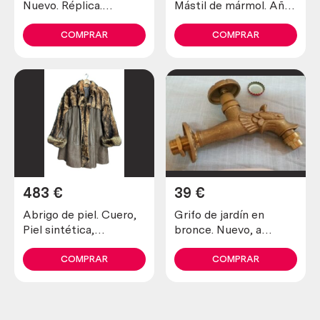
Nuevo. Réplica.
Mástil de mármol. Años
Funciona con aceite.
70.
COMPRAR
COMPRAR
483
€
39
€
Abrigo de piel. Cuero,
Grifo de jardín en
Piel sintética,
bronce. Nuevo, a
Chaqueta de cuero.
estrenar.
Hecho en Italia.
COMPRAR
COMPRAR
Maravilloso.