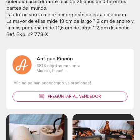
unidades.
coleccionadas durante más de 25 años de diferentes
Tea
partes del mundo.
spoons
Las fotos son la mejor descripción de esta colección.
cantidad
La mayor de ellas mide 13 cm de largo * 2 cm de ancho y
la más pequeña mide 11,5 cm de largo * 2 cm de ancho.
Ref. Exp. nº 778-X
Antiguo Rincón
6816 objetos en venta
Madrid,
España
¡Aún no se han encontrado valoraciones!
PREGUNTAR AL VENDEDOR