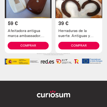
59
€
39
€
Afeitadora antigua
Herraduras de la
marca ambassador.
suerte. Antiguas y
Preciosa pieza de
verdaderas (lote de 4
colección
unidades)
COMPRAR
COMPRAR