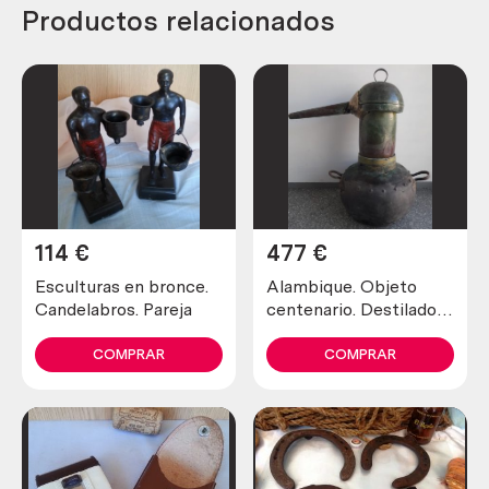
Productos relacionados
114
€
477
€
Esculturas en bronce.
Alambique. Objeto
Candelabros. Pareja
centenario. Destilador
fabricado en pesado
cobre. 80 litros.
COMPRAR
COMPRAR