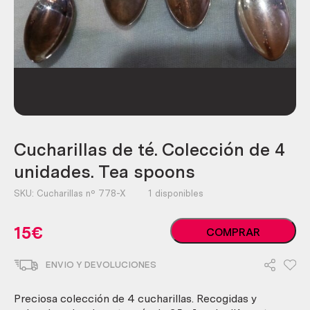
Cucharillas de té. Colección de 4
unidades. Tea spoons
SKU:
Cucharillas nº 778-X
1 disponibles
Cucharillas
15
€
COMPRAR
de
té.
ENVIO Y DEVOLUCIONES
Colección
de
4
Preciosa colección de 4 cucharillas. Recogidas y