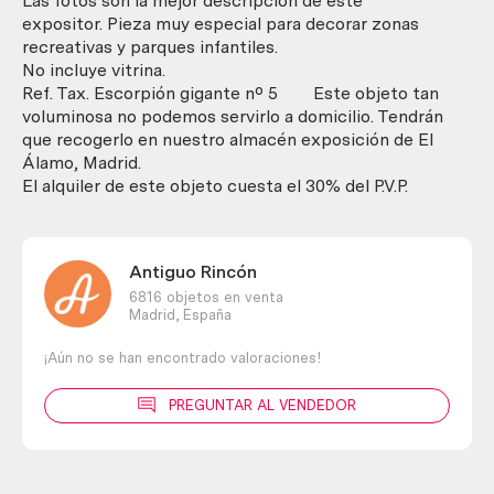
Las fotos son la mejor descripción de este
expositor. Pieza muy especial para decorar zonas
recreativas y parques infantiles.
No incluye vitrina.
Ref. Tax. Escorpión gigante nº 5 Este objeto tan
voluminosa no podemos servirlo a domicilio. Tendrán
que recogerlo en nuestro almacén exposición de El
Álamo, Madrid.
El alquiler de este objeto cuesta el 30% del P.V.P.
Antiguo Rincón
6816 objetos en venta
Madrid,
España
¡Aún no se han encontrado valoraciones!
PREGUNTAR AL VENDEDOR