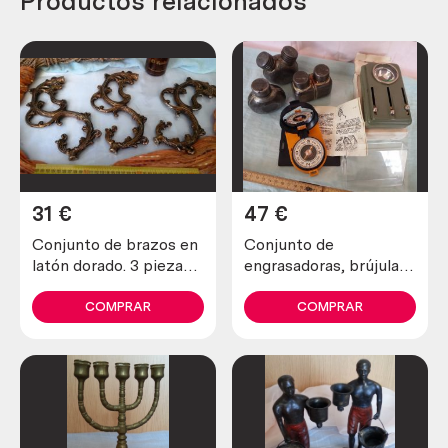
Productos relacionados
31
€
47
€
Conjunto de brazos en
Conjunto de
latón dorado. 3 piezas.
engrasadoras, brújula y
Nuevos a estrenar.
linterna militar de
señales. Ruso. Años 80
COMPRAR
COMPRAR