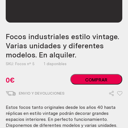
Focos industriales estilo vintage.
Varias unidades y diferentes
modelos. En alquiler.
SKU:
Focos nº 5
1 disponibles
Focos
0
€
COMPRAR
industriales
estilo
ENVIO Y DEVOLUCIONES
vintage.
Varias
unidades
Estos focos tanto originales desde los años 40 hasta
y
réplicas en estilo vintage podrán decorar grandes
diferentes
espacios interiores. En perfecto funcionamiento.
modelos.
Disponemos de diferentes modelos y varias unidades.