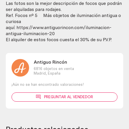
En
Las fotos son la mejor descripción de focos que podrán
alquiler.
ser alquiladas para rodajes.
cantidad
Ref. Focos nº 5 Más objetos de iluminación antigua o
curiosa
aquí: https://www.antiguorincon.com/iluminacion-
antigua-iluminacion-20
El alquiler de estos focos cuesta el 30% de su P.V.P.
Antiguo Rincón
6816 objetos en venta
Madrid,
España
¡Aún no se han encontrado valoraciones!
PREGUNTAR AL VENDEDOR