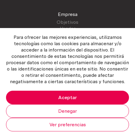
Empresa
Objetivos
Vender
Blog
Para ofrecer las mejores experiencias, utilizamos
tecnologías como las cookies para almacenar y/o
acceder a la información del dispositivo. El
Atención al cliente
consentimiento de estas tecnologías nos permitirá
Contactar
procesar datos como el comportamiento de navegación
Manual del vendedor
o las identificaciones únicas en este sitio. No consentir
o retirar el consentimiento, puede afectar
negativamente a ciertas características y funciones.
Aceptar
Política del servicio
|
Política de privacidad
|
Política de Cookies
Copyright ©2026 Curiosum S.L. Todos los derechos reservados.
Denegar
Ver preferencias
Mi cuenta
Subir
Carrito