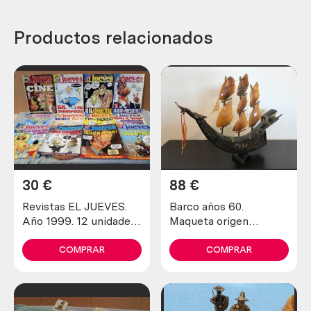
Productos relacionados
30
€
88
€
Revistas EL JUEVES.
Barco años 60.
Año 1999. 12 unidades
Maqueta origen
diferentes.
italiano. Hecho en
hueso. Magníficos
COMPRAR
COMPRAR
detalles. Muy pesado.