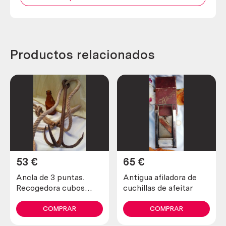
Productos relacionados
53
€
65
€
Ancla de 3 puntas.
Antigua afiladora de
Recogedora cubos
cuchillas de afeitar
perdidos en pozo. Con
soga incluida.
COMPRAR
COMPRAR