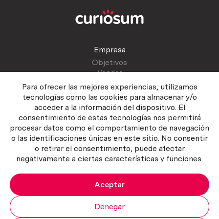
Empresa
Objetivos
Vender
Blog
Para ofrecer las mejores experiencias, utilizamos
tecnologías como las cookies para almacenar y/o
acceder a la información del dispositivo. El
Atención al cliente
consentimiento de estas tecnologías nos permitirá
Contactar
procesar datos como el comportamiento de navegación
Manual del vendedor
o las identificaciones únicas en este sitio. No consentir
o retirar el consentimiento, puede afectar
negativamente a ciertas características y funciones.
Aceptar
Política del servicio
|
Política de privacidad
|
Política de Cookies
Copyright ©2026 Curiosum S.L. Todos los derechos reservados.
Denegar