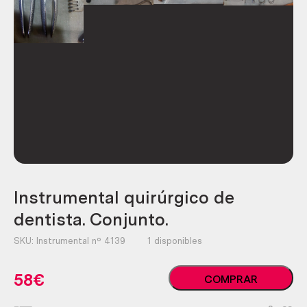
Instrumental quirúrgico de
dentista. Conjunto.
SKU:
Instrumental nº 4139
1 disponibles
Instrumental
58
€
COMPRAR
quirúrgico
de