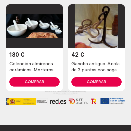
180
€
42
€
Colección almireces
Gancho antiguo. Ancla
cerámicos. Morteros.
de 3 puntas con soga
Años 70. 5 unidades.
incluida. Antiguo apero.
Collection mortar
COMPRAR
COMPRAR