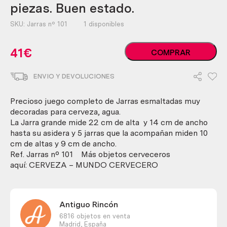
piezas. Buen estado.
SKU:
Jarras nº 101
1 disponibles
Jarras
41
€
COMPRAR
de
cerveza.
ENVIO Y DEVOLUCIONES
Conjunto
de
6
Precioso juego completo de Jarras esmaltadas muy
piezas.
decoradas para cerveza, agua.
Buen
La Jarra grande mide 22 cm de alta y 14 cm de ancho
estado.
hasta su asidera y 5 jarras que la acompañan miden 10
cantidad
cm de altas y 9 cm de ancho.
Ref. Jarras nº 101 Más objetos cerveceros
aquí: CERVEZA – MUNDO CERVECERO
Antiguo Rincón
6816 objetos en venta
Madrid,
España