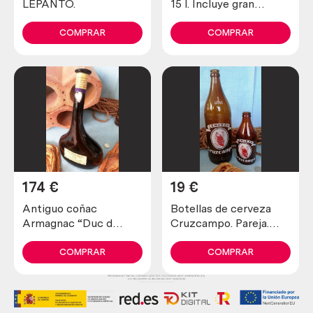
LEPANTO.
15 l. Incluye gran
soporte.
COMPRAR
COMPRAR
174
€
19
€
Antiguo coñac
Botellas de cerveza
Armagnac “Duc d
Cruzcampo. Pareja.
´Aquitaine” Reserva
Viejas.
X.D.
COMPRAR
COMPRAR