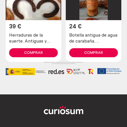
39
€
24
€
Herraduras de la
Botella antigua de agua
suerte. Antiguas y
de carabaña.
verdaderas (lote de 4
Emblemática. Vacía
unidades)
COMPRAR
COMPRAR