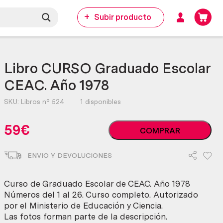
Subir producto
Libro CURSO Graduado Escolar
CEAC. Año 1978
SKU:
Libros nº 524
1 disponibles
Libro
59
€
COMPRAR
CURSO
Graduado
ENVIO Y DEVOLUCIONES
Escolar
CEAC.
Año
Curso de Graduado Escolar de CEAC. Año 1978
1978
Números del 1 al 26. Curso completo. Autorizado
cantidad
por el Ministerio de Educación y Ciencia.
Las fotos forman parte de la descripción.