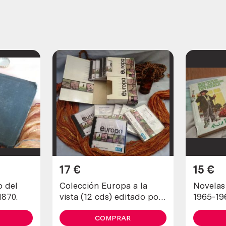
17
€
15
€
o del
Colección Europa a la
Novelas 
1870.
vista (12 cds) editado por
1965-196
ABC en 2011
COMPRAR