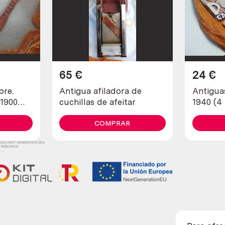
65
€
24
€
bre.
Antigua afiladora de
Antigua
 1900
cuchillas de afeitar
1940 (4
 open
diferent
COMPRAR