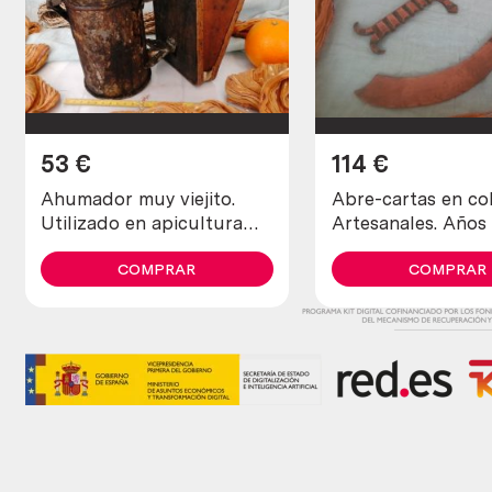
53
€
114
€
Ahumador muy viejito.
Abre-cartas en co
Utilizado en apicultura
Artesanales. Años
para tranquilizar a las
maravillosos. Old
abejas
COMPRAR
letters in copper
COMPRAR