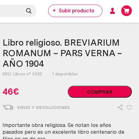
Subir producto
Libro religioso. BREVIARIUM
ROMANUM – PARS VERNA –
AÑO 1904
SKU:
Libros nº 5500
1 disponibles
Libro
46
€
COMPRAR
religioso.
BREVIARIUM
ENVIO Y DEVOLUCIONES
ROMANUM
-
PARS
Importante obra religiosa. Se notan los años
VERNA
pasados pero es un excelente libro centenario de
-
filos en an de oro.