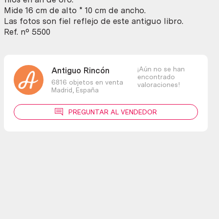
AÑO
Mide 16 cm de alto * 10 cm de ancho.
1904
Las fotos son fiel reflejo de este antiguo libro.
cantidad
Ref. nº 5500
¡Aún no se han
Antiguo Rincón
encontrado
6816 objetos en venta
valoraciones!
Madrid,
España
PREGUNTAR AL VENDEDOR