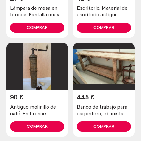
Lámpara de mesa en
Escritorio. Material de
bronce. Pantalla nueva,
escritorio antiguo.
a estrenar.
Años 80-90. Varias
Funcionando.
piezas
COMPRAR
COMPRAR
90
€
445
€
Antiguo molinillo de
Banco de trabajo para
café. En bronce.
carpintero, ebanista.
Original forma alargada
Años 60-70. Magnífico
old coffee grinder
complemento de taller.
COMPRAR
COMPRAR