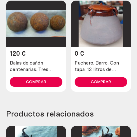
120
€
0
€
Balas de cañón
Puchero. Barro. Con
centenarias. Tres
tapa. 12 litros de
unidades. Centennial
capacidad. Alquiler.
cannonball
COMPRAR
COMPRAR
Productos relacionados