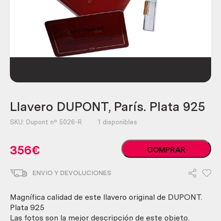
Llavero DUPONT, París. Plata 925
SKU:
Dupont nº 5026-R
1 disponibles
Llavero
356
€
COMPRAR
DUPONT,
París.
ENVIO Y DEVOLUCIONES
Plata
925
cantidad
Magnífica calidad de este llavero original de DUPONT.
Plata 925
Las fotos son la mejor descripción de este objeto.