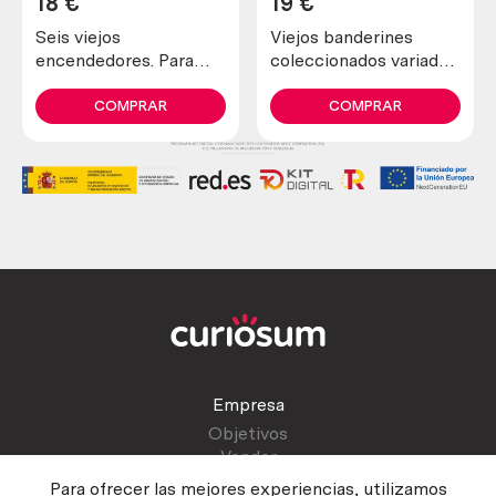
18
€
19
€
Seis viejos
Viejos banderines
encendedores. Para
coleccionados variados
piezas. No funcionan.
(8 banderines)
De antigua colección
COMPRAR
COMPRAR
Empresa
Objetivos
Vender
Blog
Para ofrecer las mejores experiencias, utilizamos