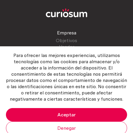
Empresa
Objetivos
Vender
Blog
Para ofrecer las mejores experiencias, utilizamos
tecnologías como las cookies para almacenar y/o
acceder a la información del dispositivo. El
Atención al cliente
consentimiento de estas tecnologías nos permitirá
Contactar
procesar datos como el comportamiento de navegación
Manual del vendedor
o las identificaciones únicas en este sitio. No consentir
o retirar el consentimiento, puede afectar
negativamente a ciertas características y funciones.
Aceptar
Política del servicio
|
Política de privacidad
|
Política de Cookies
Copyright ©2026 Curiosum S.L. Todos los derechos reservados.
Denegar