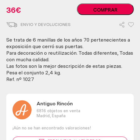
Manillas.
36
€
COMPRAR
Colección
exposición
ENVIO Y DEVOLUCIONES
de
6
unidades.
Se trata de 6 manillas de los años 70 pertenecientes a
Diferentes.
exposición que cerró sus puertas.
Nuevas.
Para decoración o reutilización. Todas diferentes, Todas
cantidad
con mucha calidad.
Las fotos son la mejor descripción de estas piezas.
Pesa el conjunto 2,4 kg.
Ref. nº 1027
Antiguo Rincón
6816 objetos en venta
Madrid,
España
¡Aún no se han encontrado valoraciones!