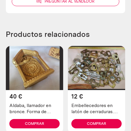
PREGUNTAR AL VENDEDOR
Productos relacionados
40
€
12
€
Aldaba, llamador en
Embellecedores en
bronce. Forma de
latón de cerraduras.
Templo. Muy curiosa.
Años 80. Para reutilizar.
COMPRAR
COMPRAR