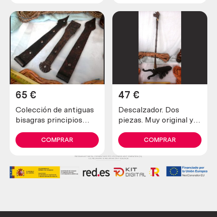
65
€
47
€
Colección de antiguas
Descalzador. Dos
bisagras principios
piezas. Muy original y
siglo XX. Hechas en
viejito.
forja. 3 piezas. Estilo
COMPRAR
COMPRAR
medieval.