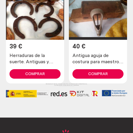
39
€
40
€
Herraduras de la
Antigua aguja de
suerte. Antiguas y
costura para maestros
verdaderas (lote de 4
zapateros y curtidores.
unidades)
Años 30
COMPRAR
COMPRAR