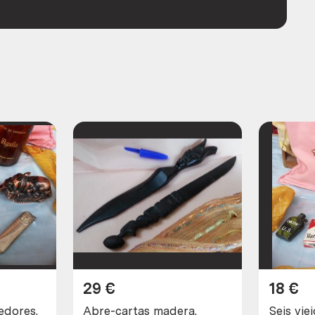
29
€
18
€
edores.
Abre-cartas madera.
Seis vie