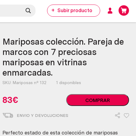
Subir producto
Mariposas colección. Pareja de
marcos con 7 preciosas
mariposas en vitrinas
enmarcadas.
SKU:
Mariposas nº 132
1 disponibles
Mariposas
83
€
COMPRAR
colección.
Pareja
ENVIO Y DEVOLUCIONES
de
marcos
con
Perfecto estado de esta colección de mariposas