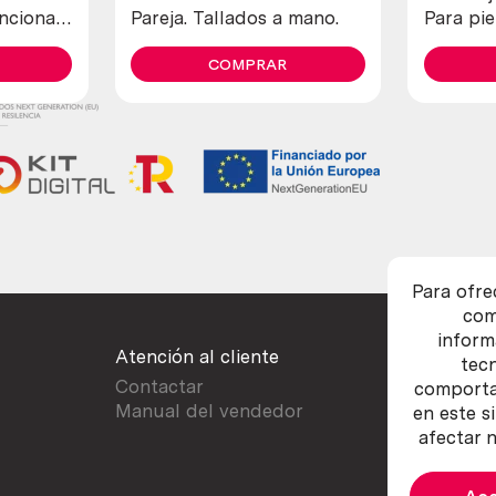
ncionan.
Pareja. Tallados a mano.
Para pie
ión
De anti
COMPRAR
Para ofre
com
inform
Atención al cliente
tec
Contactar
comportam
Manual del vendedor
en este s
afectar n