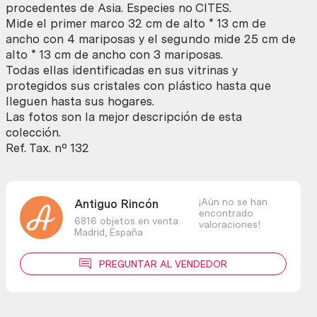
7
procedentes de Asia. Especies no CITES.
preciosas
Mide el primer marco 32 cm de alto * 13 cm de
mariposas
ancho con 4 mariposas y el segundo mide 25 cm de
en
alto * 13 cm de ancho con 3 mariposas.
vitrinas
Todas ellas identificadas en sus vitrinas y
enmarcadas.
protegidos sus cristales con plástico hasta que
cantidad
lleguen hasta sus hogares.
Las fotos son la mejor descripción de esta
colección.
Ref. Tax. nº 132
¡Aún no se han
Antiguo Rincón
encontrado
6816 objetos en venta
valoraciones!
Madrid,
España
PREGUNTAR AL VENDEDOR