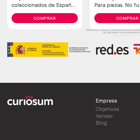
coleccionados de España
Para piezas. No fu
(11 banderines)
De antigua colecc
COMPRAR
COMPRAR
Empresa
Objetivos
Vender
Blog