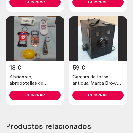
COMPRAR
COMPRAR
18
€
59
€
Abridores,
Cámara de fotos
abrebotellas de
antigua. Marca Brownie
cerveza. 6 piezas.
Junior.
COMPRAR
COMPRAR
Productos relacionados