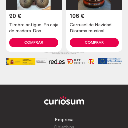
90
€
106
€
Timbre antiguo. En caja
Carrusel de Navidad.
de madera. Dos
Diorama musical.
campanas
Nuevo a estrenar.
COMPRAR
COMPRAR
Empresa
Objetivos