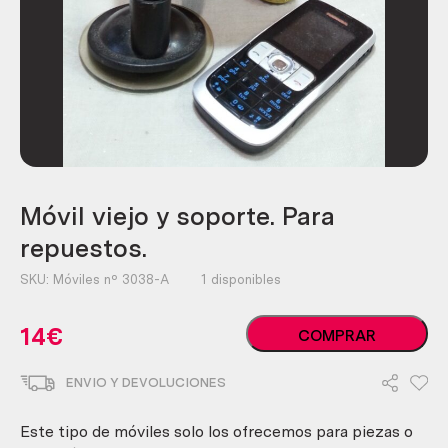
Móvil viejo y soporte. Para
repuestos.
SKU:
Móviles nº 3038-A
1 disponibles
Móvil
14
€
COMPRAR
viejo
y
ENVIO Y DEVOLUCIONES
soporte.
Para
repuestos.
Este tipo de móviles solo los ofrecemos para piezas o