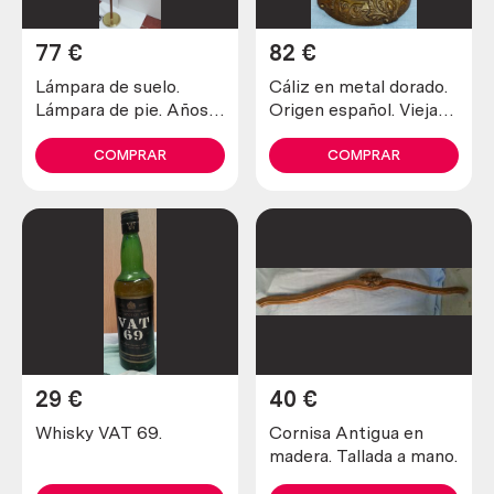
77
€
82
€
Lámpara de suelo.
Cáliz en metal dorado.
Lámpara de pie. Años
Origen español. Vieja
80. Pantalla nueva.
pieza.
COMPRAR
COMPRAR
29
€
40
€
Whisky VAT 69.
Cornisa Antigua en
madera. Tallada a mano.