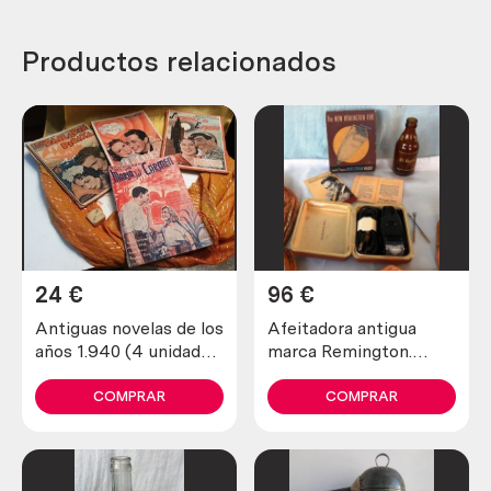
Productos relacionados
24
€
96
€
Antiguas novelas de los
Afeitadora antigua
años 1.940 (4 unidades
marca Remington.
diferentes)
Preciosa pieza de
colección
COMPRAR
COMPRAR