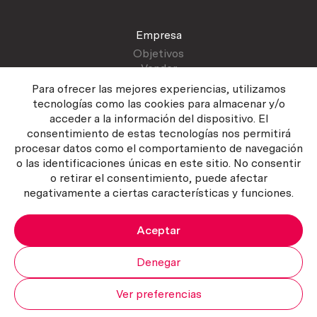
Empresa
Objetivos
Vender
Blog
Para ofrecer las mejores experiencias, utilizamos
tecnologías como las cookies para almacenar y/o
acceder a la información del dispositivo. El
Atención al cliente
consentimiento de estas tecnologías nos permitirá
Contactar
procesar datos como el comportamiento de navegación
Manual del vendedor
o las identificaciones únicas en este sitio. No consentir
o retirar el consentimiento, puede afectar
negativamente a ciertas características y funciones.
Aceptar
Política del servicio
|
Política de privacidad
|
Política de Cookies
Copyright ©2026 Curiosum S.L. Todos los derechos reservados.
Denegar
Ver preferencias
Mi cuenta
Subir
Carrito