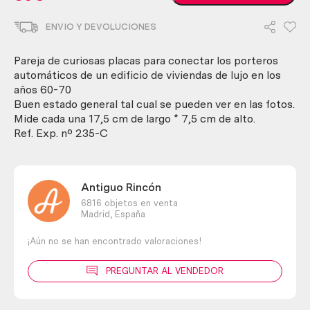
de
portero
ENVIO Y DEVOLUCIONES
automático.
Placas.
Años
Pareja de curiosas placas para conectar los porteros
60-
automáticos de un edificio de viviendas de lujo en los
70.
años 60-70
En
Buen estado general tal cual se pueden ver en las fotos.
baquelita.
Mide cada una 17,5 cm de largo * 7,5 cm de alto.
Pareja.
Ref. Exp. nº 235-C
cantidad
Antiguo Rincón
6816 objetos en venta
Madrid,
España
¡Aún no se han encontrado valoraciones!
PREGUNTAR AL VENDEDOR