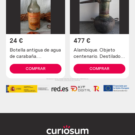
24
€
477
€
Botella antigua de agua
Alambique. Objeto
de carabaña.
centenario. Destilador
Emblemática. Vacía
fabricado en pesado
cobre. 80 litros.
COMPRAR
COMPRAR