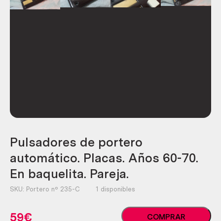
Pulsadores de portero
automático. Placas. Años 60-70.
En baquelita. Pareja.
SKU:
Portero nº 235-C
1 disponibles
Pulsadores
59
€
COMPRAR