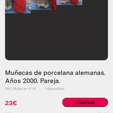
Muñecas de porcelana alemanas.
Años 2000. Pareja.
SKU:
Muñecas nº 61
1 disponibles
Muñecas
23
€
COMPRAR
de
porcelana