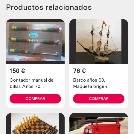
Productos relacionados
150
€
76
€
Contador manual de
Barco años 60.
billar. Años 70.
Maqueta origen
Emblemático objeto.
italiano. Hecho en
hueso. Magníficos
COMPRAR
COMPRAR
detalles. Muy pesado.