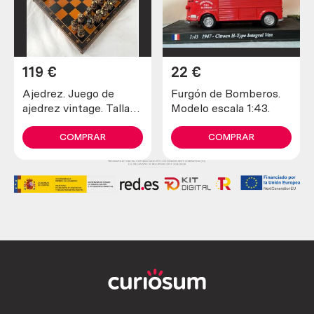
119
€
22
€
Ajedrez. Juego de
Furgón de Bomberos.
ajedrez vintage. Tallado
Modelo escala 1:43.
a mano en caja original
COMPRAR
COMPRAR