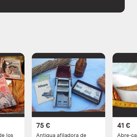
75
€
41
€
de los
Antigua afiladora de
Abre-ca