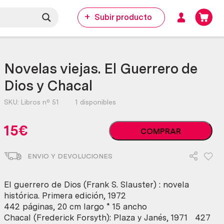
Subir producto
Novelas viejas. El Guerrero de
Dios y Chacal
SKU:
Libros nº 51
1 disponibles
Novelas
15
€
COMPRAR
viejas.
El
ENVIO Y DEVOLUCIONES
Guerrero
de
Dios
El guerrero de Dios (Frank S. Slauster) : novela
y
histórica. Primera edición, 1972
Chacal
442 páginas, 20 cm largo * 15 ancho
cantidad
Chacal (Frederick Forsyth): Plaza y Janés, 1971 427