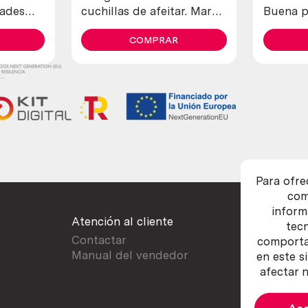
dades
cuchillas de afeitar. Marca
Buena p
allegro.
COMPRAR
Para ofre
com
inform
Atención al cliente
tec
Contactar
comportam
Manual del vendedor
en este s
afectar n