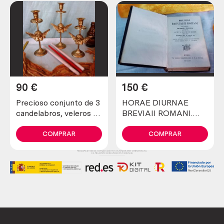
90
€
150
€
Precioso conjunto de 3
HORAE DIURNAE
candelabros, veleros en
BREVIAII ROMANI.
bronce. Angelicales
Libro religioso.
Centenario.
COMPRAR
COMPRAR