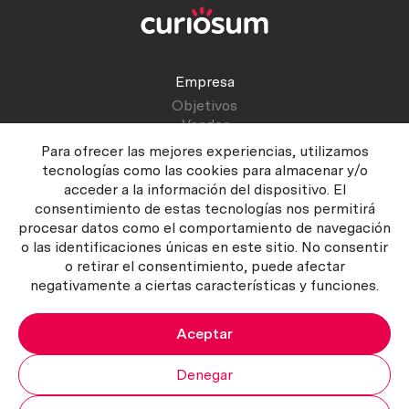
Empresa
Objetivos
Vender
Blog
Para ofrecer las mejores experiencias, utilizamos
tecnologías como las cookies para almacenar y/o
acceder a la información del dispositivo. El
Atención al cliente
consentimiento de estas tecnologías nos permitirá
Contactar
procesar datos como el comportamiento de navegación
Manual del vendedor
o las identificaciones únicas en este sitio. No consentir
o retirar el consentimiento, puede afectar
negativamente a ciertas características y funciones.
Aceptar
Política del servicio
|
Política de privacidad
|
Política de Cookies
Copyright ©2026 Curiosum S.L. Todos los derechos reservados.
Denegar