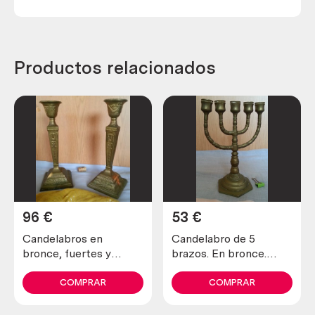
Productos relacionados
96
€
53
€
Candelabros en
Candelabro de 5
bronce, fuertes y
brazos. En bronce.
pesados. Años 40.
Buen estado general.
Origen holandés.
COMPRAR
COMPRAR
Candlesticks.