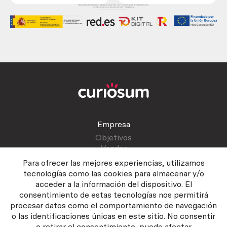
Empresa
Objetivos
Vender
Blog
Para ofrecer las mejores experiencias, utilizamos
tecnologías como las cookies para almacenar y/o
acceder a la información del dispositivo. El
Atención al cliente
consentimiento de estas tecnologías nos permitirá
Contactar
procesar datos como el comportamiento de navegación
Manual del vendedor
o las identificaciones únicas en este sitio. No consentir
o retirar el consentimiento, puede afectar