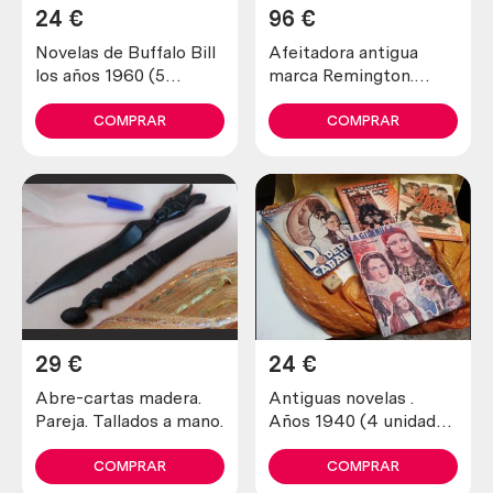
24
€
96
€
Novelas de Buffalo Bill
Afeitadora antigua
los años 1960 (5
marca Remington.
unidades diferentes)
Preciosa pieza de
colección
COMPRAR
COMPRAR
29
€
24
€
Abre-cartas madera.
Antiguas novelas .
Pareja. Tallados a mano.
Años 1940 (4 unidades
diferentes)
COMPRAR
COMPRAR