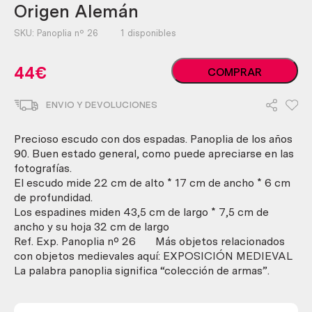
Origen Alemán
SKU:
Panoplia nº 26
1 disponibles
Panoplia.
44
€
COMPRAR
Escudo
de
ENVIO Y DEVOLUCIONES
armas.
Origen
Alemán
Precioso escudo con dos espadas. Panoplia de los años
cantidad
90. Buen estado general, como puede apreciarse en las
fotografías.
El escudo mide 22 cm de alto * 17 cm de ancho * 6 cm
de profundidad.
Los espadines miden 43,5 cm de largo * 7,5 cm de
ancho y su hoja 32 cm de largo
Ref. Exp. Panoplia nº 26 Más objetos relacionados
con objetos medievales aquí: EXPOSICIÓN MEDIEVAL
La palabra panoplia significa “colección de armas”.