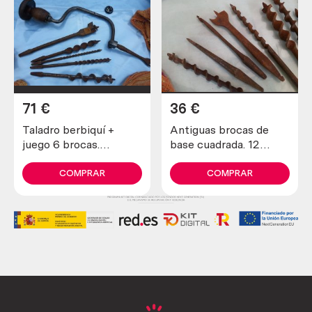
71
€
36
€
Taladro berbiquí +
Antiguas brocas de
juego 6 brocas.
base cuadrada. 12
Antigua herramienta
unidades. Old square
ebanista.
base drills.
COMPRAR
COMPRAR