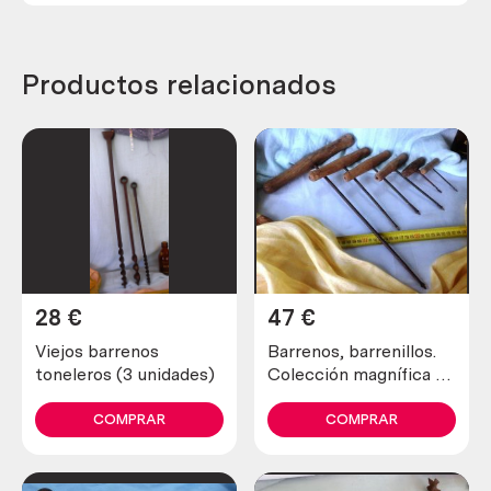
Productos relacionados
28
€
47
€
Viejos barrenos
Barrenos, barrenillos.
toneleros (3 unidades)
Colección magnífica de
6 unidades ordenadas
por tamaño.
COMPRAR
COMPRAR