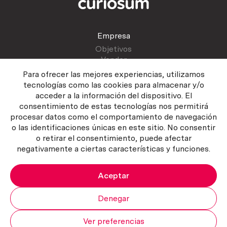
Empresa
Objetivos
Vender
Blog
Para ofrecer las mejores experiencias, utilizamos
tecnologías como las cookies para almacenar y/o
acceder a la información del dispositivo. El
Atención al cliente
consentimiento de estas tecnologías nos permitirá
Contactar
procesar datos como el comportamiento de navegación
Manual del vendedor
o las identificaciones únicas en este sitio. No consentir
o retirar el consentimiento, puede afectar
negativamente a ciertas características y funciones.
Aceptar
Política del servicio
|
Política de privacidad
|
Política de Cookies
Copyright ©2026 Curiosum S.L. Todos los derechos reservados.
Denegar
Ver preferencias