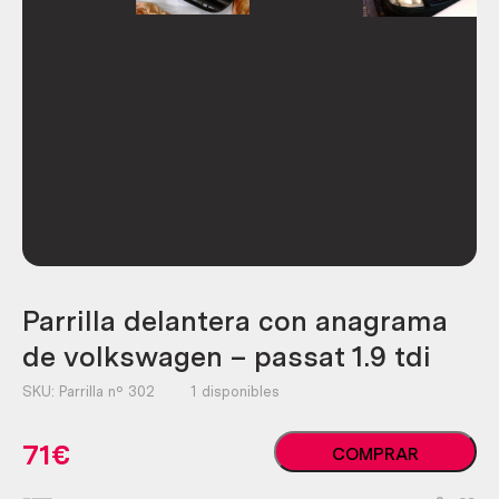
Parrilla delantera con anagrama
de volkswagen – passat 1.9 tdi
SKU:
Parrilla nº 302
1 disponibles
Parrilla
71
€
COMPRAR
delantera
con