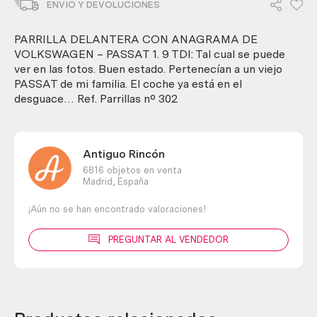
ENVIO Y DEVOLUCIONES
anagrama
de
volkswagen
PARRILLA DELANTERA CON ANAGRAMA DE
-
VOLKSWAGEN – PASSAT 1. 9 TDI: Tal cual se puede
passat
ver en las fotos. Buen estado. Pertenecían a un viejo
1.9
PASSAT de mi familia. El coche ya está en el
tdi
desguace… Ref. Parrillas nº 302
cantidad
Antiguo Rincón
6816 objetos en venta
Madrid,
España
¡Aún no se han encontrado valoraciones!
PREGUNTAR AL VENDEDOR