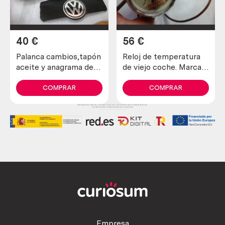
40
€
56
€
Palanca cambios,tapón
Reloj de temperatura
aceite y anagrama de
de viejo coche. Marca
volkswagen – passat
Fernando Alves
1.9 tdi
COMPRAR
COMPRAR
Empresa