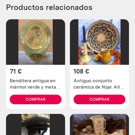
Productos relacionados
71
€
108
€
Benditera antigua en
Antiguo conjunto
mármol verde y metal
cerámica de Nijar. Año
dorado. Maravillosa
1930 (3 piezas)
pieza. Años 60.
COMPRAR
COMPRAR