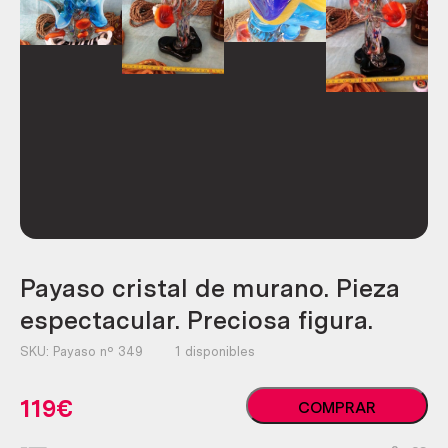
Payaso cristal de murano. Pieza
espectacular. Preciosa figura.
SKU:
Payaso nº 349
1 disponibles
Payaso
119
€
COMPRAR
cristal
de