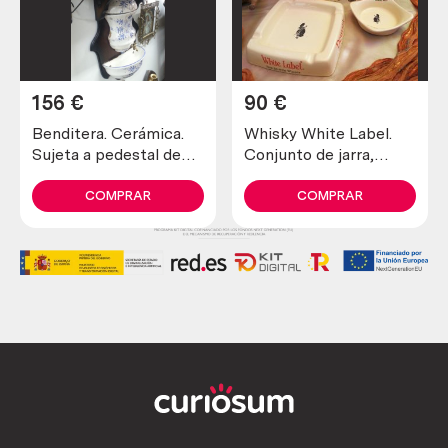
156
€
90
€
Benditera. Cerámica.
Whisky White Label.
Sujeta a pedestal de
Conjunto de jarra,
madera. Aguamanil.
cenicero, cuenco. En
cerámica
COMPRAR
COMPRAR