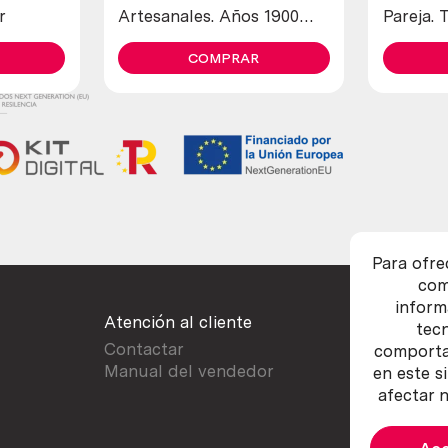
r
Artesanales. Años 1900
Pareja. 
maravillosos. Old open
letters in copper
COMPRAR
Para ofre
com
inform
Atención al cliente
tec
Contactar
comportam
Manual del vendedor
en este s
afectar n