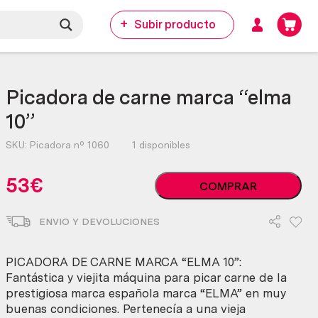
Subir producto
Picadora de carne marca “elma
10”
SKU:
Picadora nº 1060
1 disponibles
Picadora
53
€
COMPRAR
de
carne
ENVIO Y DEVOLUCIONES
marca
"elma
10"
PICADORA DE CARNE MARCA “ELMA 10”:
cantidad
Fantástica y viejita máquina para picar carne de la
prestigiosa marca española marca “ELMA” en muy
buenas condiciones. Pertenecía a una vieja