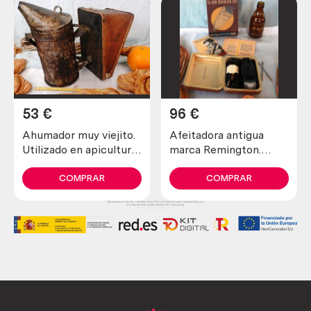
53
€
96
€
Ahumador muy viejito.
Afeitadora antigua
Utilizado en apicultura
marca Remington.
para tranquilizar a las
Preciosa pieza de
abejas
colección
COMPRAR
COMPRAR