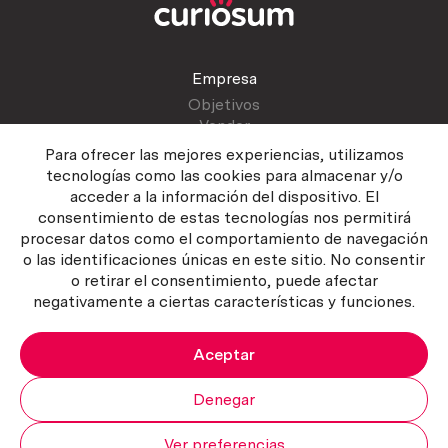
Empresa
Objetivos
Vender
Blog
Para ofrecer las mejores experiencias, utilizamos
tecnologías como las cookies para almacenar y/o
acceder a la información del dispositivo. El
Atención al cliente
consentimiento de estas tecnologías nos permitirá
Contactar
procesar datos como el comportamiento de navegación
Manual del vendedor
o las identificaciones únicas en este sitio. No consentir
o retirar el consentimiento, puede afectar
negativamente a ciertas características y funciones.
Aceptar
Política del servicio
|
Política de privacidad
|
Política de Cookies
Copyright ©2026 Curiosum S.L. Todos los derechos reservados.
Denegar
Ver preferencias