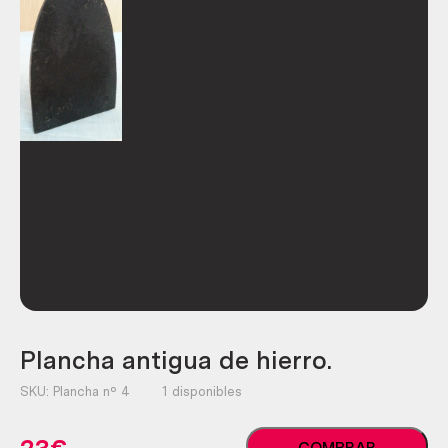
Plancha antigua de hierro.
SKU:
Plancha nº 4
1 disponibles
Plancha
COMPRAR