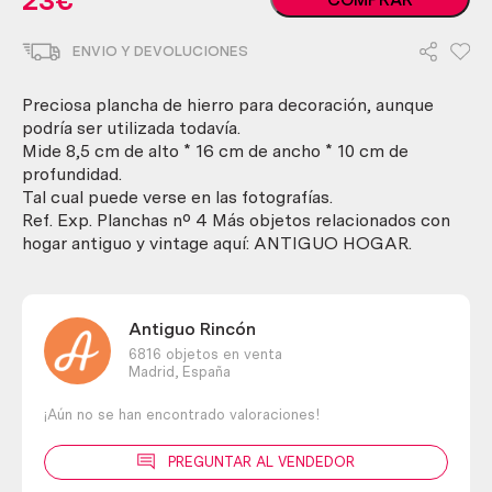
23
€
antigua
de
ENVIO Y DEVOLUCIONES
hierro.
cantidad
Preciosa plancha de hierro para decoración, aunque
podría ser utilizada todavía.
Mide 8,5 cm de alto * 16 cm de ancho * 10 cm de
profundidad.
Tal cual puede verse en las fotografías.
Ref. Exp. Planchas nº 4 Más objetos relacionados con
hogar antiguo y vintage aquí: ANTIGUO HOGAR.
Antiguo Rincón
6816 objetos en venta
Madrid,
España
¡Aún no se han encontrado valoraciones!
PREGUNTAR AL VENDEDOR