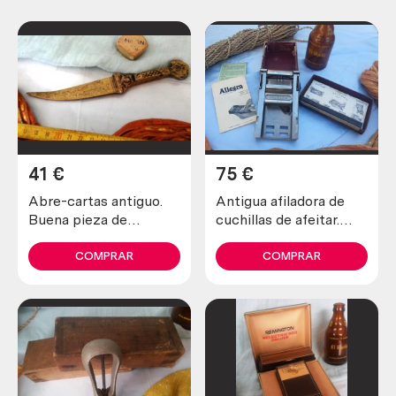
41
€
75
€
Abre-cartas antiguo.
Antigua afiladora de
Buena pieza de
cuchillas de afeitar.
colección
Marca allegro.
COMPRAR
COMPRAR