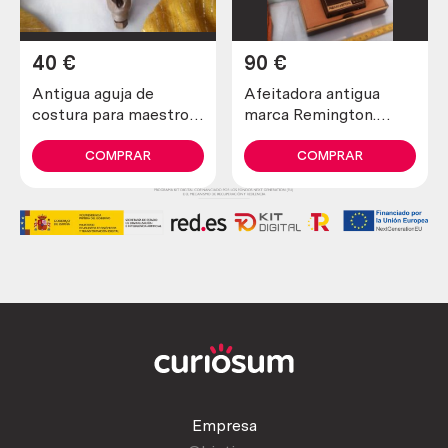
40
€
90
€
Antigua aguja de
Afeitadora antigua
costura para maestros
marca Remington.
zapateros y curtidores.
Preciosa pieza de
Años 30
colección
COMPRAR
COMPRAR
Empresa