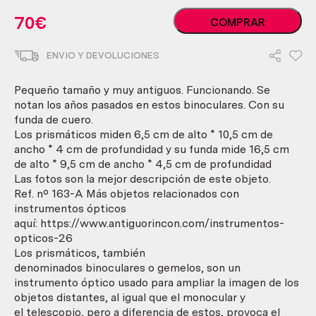
Prismáticos
70
€
COMPRAR
antiguos
en
ENVIO Y DEVOLUCIONES
bronce.
Años
50
Pequeño tamaño y muy antiguos. Funcionando. Se
cantidad
notan los años pasados en estos binoculares. Con su
funda de cuero.
Los prismáticos miden 6,5 cm de alto * 10,5 cm de
ancho * 4 cm de profundidad y su funda mide 16,5 cm
de alto * 9,5 cm de ancho * 4,5 cm de profundidad
Las fotos son la mejor descripción de este objeto.
Ref. nº 163-A Más objetos relacionados con
instrumentos ópticos
aquí: https://www.antiguorincon.com/instrumentos-
opticos-26
Los prismáticos, también
denominados binoculares o gemelos, son un
instrumento óptico usado para ampliar la imagen de los
objetos distantes, al igual que el monocular y
el telescopio, pero a diferencia de estos, provoca el