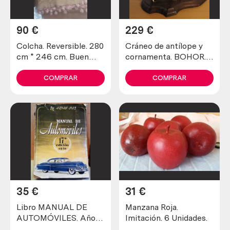
90
€
229
€
Colcha. Reversible. 280
Cráneo de antílope y
cm * 246 cm. Buen
cornamenta. BOHOR.
estado general.
ESPECIE NO CITES.
COMPRAR
COMPRAR
35
€
31
€
Libro MANUAL DE
Manzana Roja.
AUTOMÓVILES. Año
Imitación. 6 Unidades.
1951