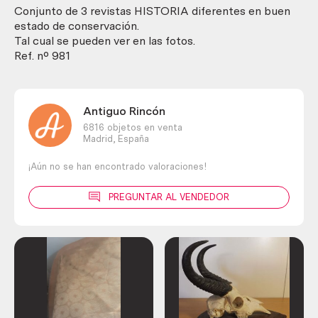
año
Conjunto de 3 revistas HISTORIA diferentes en buen
2.000.
estado de conservación.
Buen
Tal cual se pueden ver en las fotos.
estado
Ref. nº 981
general.
cantidad
Antiguo Rincón
6816 objetos en venta
Madrid,
España
¡Aún no se han encontrado valoraciones!
PREGUNTAR AL VENDEDOR