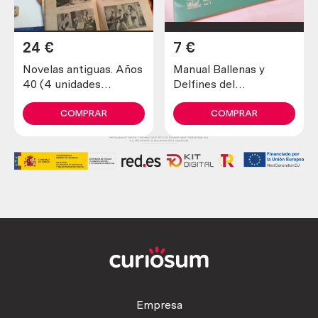
24
€
7
€
Novelas antiguas. Años
Manual Ballenas y
40 (4 unidades
Delfines del
diferentes)
Cantábrico.Año 1981.
COMPRAR
COMPRAR
Empresa