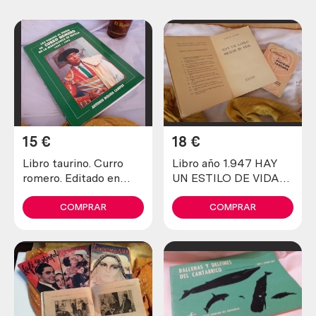
15
€
18
€
Libro taurino. Curro
Libro año 1.947 HAY
romero. Editado en
UN ESTILO DE VIDA
sept. 92 book of bulls
MILITAR y Catecismo
de 1.947
COMPRAR
COMPRAR