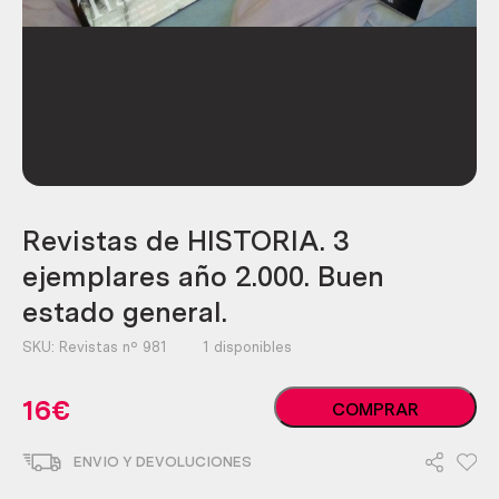
Revistas de HISTORIA. 3
ejemplares año 2.000. Buen
estado general.
SKU:
Revistas nº 981
1 disponibles
Revistas
16
€
COMPRAR
de
HISTORIA.
ENVIO Y DEVOLUCIONES
3
ejemplares