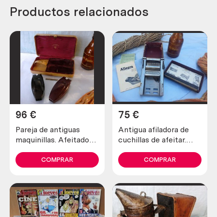
Productos relacionados
96
€
75
€
Pareja de antiguas
Antigua afiladora de
maquinillas. Afeitadora
cuchillas de afeitar.
y recortadora marca
Marca allegro.
schick.
COMPRAR
COMPRAR