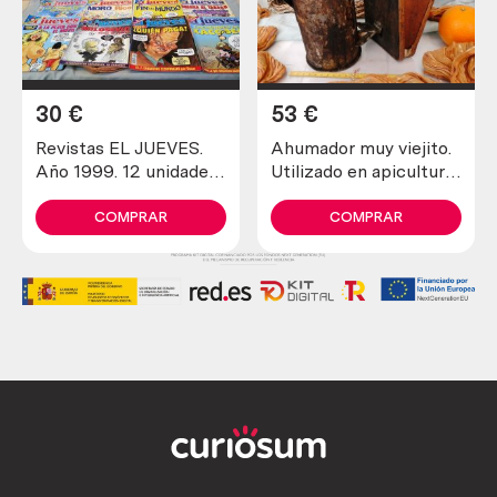
30
€
53
€
Revistas EL JUEVES.
Ahumador muy viejito.
Año 1999. 12 unidades
Utilizado en apicultura
diferentes.
para tranquilizar a las
abejas
COMPRAR
COMPRAR