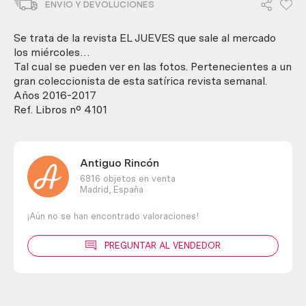
ENVIO Y DEVOLUCIONES
Año
2016-
2017.
Se trata de la revista EL JUEVES que sale al mercado
12
los miércoles…
unidades
Tal cual se pueden ver en las fotos. Pertenecientes a un
diferentes.
gran coleccionista de esta satírica revista semanal.
cantidad
Años 2016-2017
Ref. Libros nº 4101
Antiguo Rincón
6816 objetos en venta
Madrid,
España
¡Aún no se han encontrado valoraciones!
PREGUNTAR AL VENDEDOR