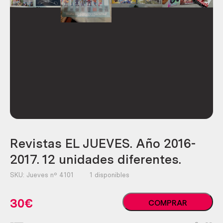
Revistas EL JUEVES. Año 2016-
2017. 12 unidades diferentes.
SKU:
Jueves nº 4101
1 disponibles
Revistas
30
€
COMPRAR
EL
JUEVES.