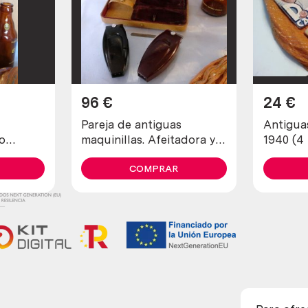
96
€
24
€
Pareja de antiguas
Antigua
o
maquinillas. Afeitadora y
1940 (4
recortadora marca schick.
diferent
COMPRAR