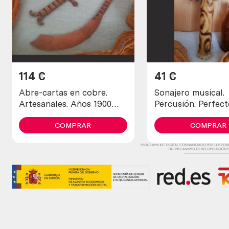
114
€
41
€
Abre-cartas en cobre.
Sonajero musical.
Artesanales. Años 1900
Percusión. Perfect
maravillosos. Old open
estado general.
letters in copper
COMPRAR
COMPRAR