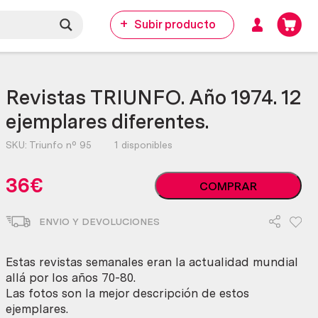
Subir producto
Revistas TRIUNFO. Año 1974. 12
ejemplares diferentes.
SKU:
Triunfo nº 95
1 disponibles
Revistas
36
€
COMPRAR
TRIUNFO.
Año
ENVIO Y DEVOLUCIONES
1974.
12
ejemplares
Estas revistas semanales eran la actualidad mundial
diferentes.
allá por los años 70-80.
cantidad
Las fotos son la mejor descripción de estos
ejemplares.