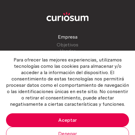
Empresa
Objetivos
Vender
Blog
Para ofrecer las mejores experiencias, utilizamos
tecnologías como las cookies para almacenar y/o
acceder a la información del dispositivo. El
Atención al cliente
consentimiento de estas tecnologías nos permitirá
Contactar
procesar datos como el comportamiento de navegación
Manual del vendedor
o las identificaciones únicas en este sitio. No consentir
o retirar el consentimiento, puede afectar
negativamente a ciertas características y funciones.
Aceptar
Política del servicio
|
Política de privacidad
|
Política de Cookies
Copyright ©2026 Curiosum S.L. Todos los derechos reservados.
Denegar