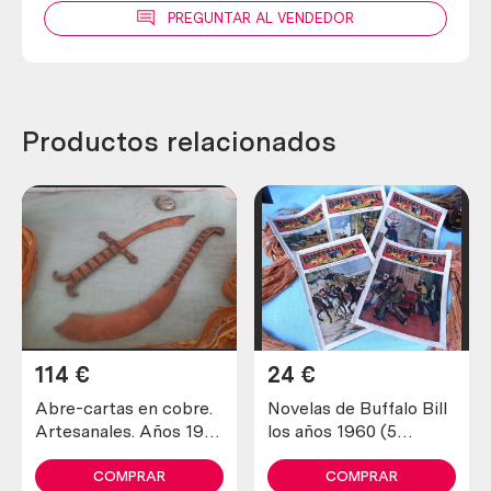
PREGUNTAR AL VENDEDOR
Productos relacionados
114
€
24
€
Abre-cartas en cobre.
Novelas de Buffalo Bill
Artesanales. Años 1900
los años 1960 (5
maravillosos. Old open
unidades diferentes)
letters in copper
COMPRAR
COMPRAR