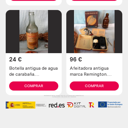
24
€
96
€
Botella antigua de agua
Afeitadora antigua
de carabaña.
marca Remington.
Emblemática. Vacía
Preciosa pieza de
colección
COMPRAR
COMPRAR