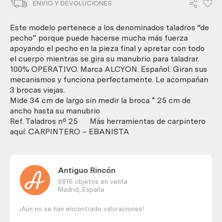
ENVIO Y DEVOLUCIONES
manubrio.
De
pecho.
Este modelo pertenece a los denominados taladros “de
Antigua
pecho” porque puede hacerse mucha más fuerza
herramienta.
apoyando el pecho en la pieza final y apretar con todo
cantidad
el cuerpo mientras se gira su manubrio para taladrar.
100% OPERATIVO. Marca ALCYON. Español. Giran sus
mecanismos y funciona perfectamente. Le acompañan
3 brocas viejas.
Mide 34 cm de largo sin medir la broca * 25 cm de
ancho hasta su manubrio
Ref. Taladros nº 25 Más herramientas de carpintero
aquí: CARPINTERO – EBANISTA
Antiguo Rincón
6816 objetos en venta
Madrid,
España
¡Aún no se han encontrado valoraciones!