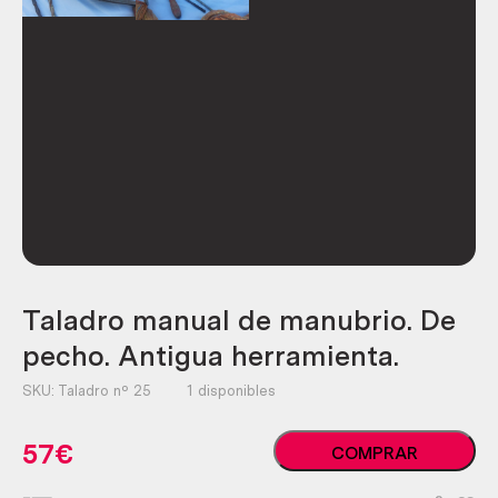
Taladro manual de manubrio. De
pecho. Antigua herramienta.
SKU:
Taladro nº 25
1 disponibles
Taladro
57
€
COMPRAR
manual
de