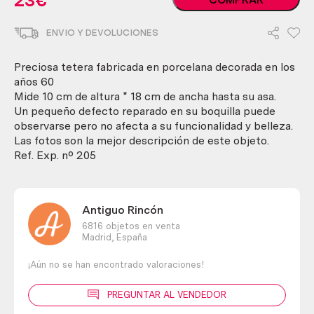
23
€
porcelana
años
ENVIO Y DEVOLUCIONES
60
cantidad
Preciosa tetera fabricada en porcelana decorada en los
años 60
Mide 10 cm de altura * 18 cm de ancha hasta su asa.
Un pequeño defecto reparado en su boquilla puede
observarse pero no afecta a su funcionalidad y belleza.
Las fotos son la mejor descripción de este objeto.
Ref. Exp. nº 205
Antiguo Rincón
6816 objetos en venta
Madrid,
España
¡Aún no se han encontrado valoraciones!
PREGUNTAR AL VENDEDOR