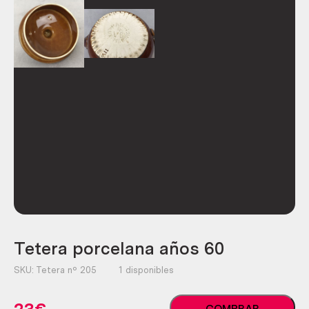
Tetera porcelana años 60
SKU:
Tetera nº 205
1 disponibles
Tetera
COMPRAR