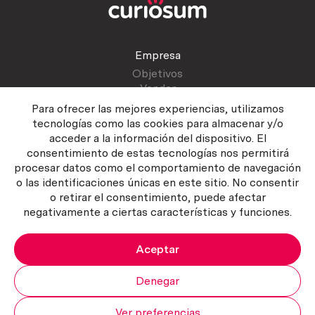
Empresa
Objetivos
Vender
Blog
Para ofrecer las mejores experiencias, utilizamos
tecnologías como las cookies para almacenar y/o
acceder a la información del dispositivo. El
Atención al cliente
consentimiento de estas tecnologías nos permitirá
Contactar
procesar datos como el comportamiento de navegación
Manual del vendedor
o las identificaciones únicas en este sitio. No consentir
o retirar el consentimiento, puede afectar
negativamente a ciertas características y funciones.
Aceptar
Política del servicio
|
Política de privacidad
|
Política de Cookies
Copyright ©2026 Curiosum S.L. Todos los derechos reservados.
Denegar
Ver preferencias