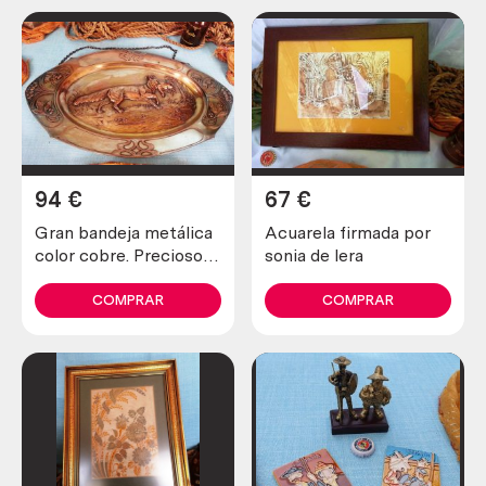
94
€
67
€
Gran bandeja metálica
Acuarela firmada por
color cobre. Precioso
sonia de lera
grabado
COMPRAR
COMPRAR