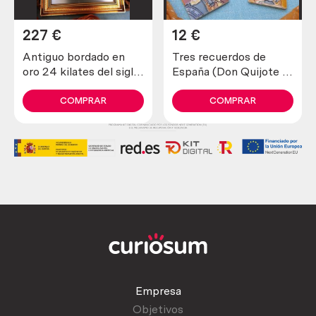
227
€
12
€
Antiguo bordado en
Tres recuerdos de
oro 24 kilates del siglo
España (Don Quijote e
XIX (tejido de seda)
imanes)
COMPRAR
COMPRAR
Empresa
Objetivos