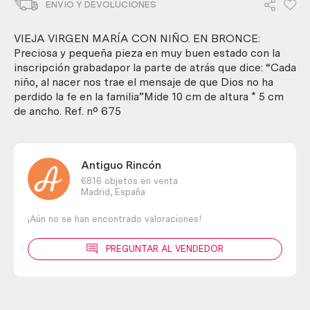
ENVIO Y DEVOLUCIONES
con
niño.
En
VIEJA VIRGEN MARÍA CON NIÑO. EN BRONCE:
bronce
Preciosa y pequeña pieza en muy buen estado con la
cantidad
inscripción grabadapor la parte de atrás que dice: “Cada
niño, al nacer nos trae el mensaje de que Dios no ha
perdido la fe en la familia”Mide 10 cm de altura * 5 cm
de ancho. Ref. nº 675
Antiguo Rincón
6816 objetos en venta
Madrid,
España
¡Aún no se han encontrado valoraciones!
PREGUNTAR AL VENDEDOR