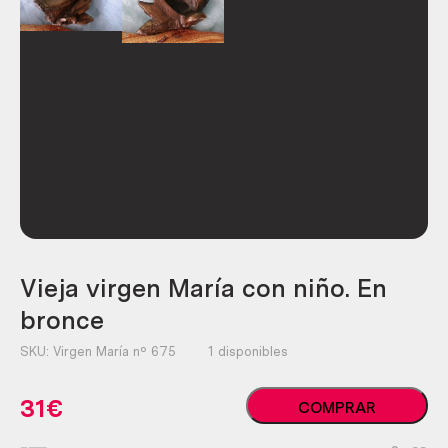
Vieja virgen María con niño. En
bronce
SKU:
Virgen María nº 675
1 disponibles
Vieja
31
€
COMPRAR
virgen
María