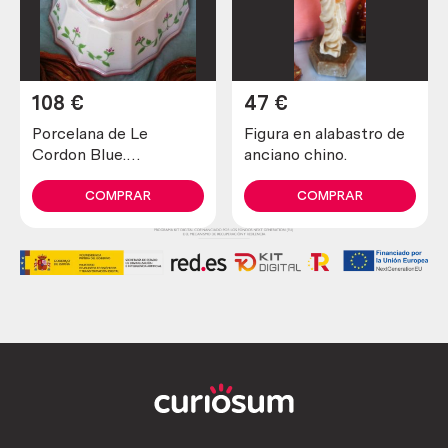
108
€
47
€
Porcelana de Le
Figura en alabastro de
Cordon Blue.
anciano chino.
FRANKLIN MINT. Año
1.986
COMPRAR
COMPRAR