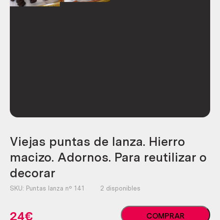
Viejas puntas de lanza. Hierro
macizo. Adornos. Para reutilizar o
decorar
SKU:
Puntas lanza nº 141
2 disponibles
Viejas
24
€
COMPRAR