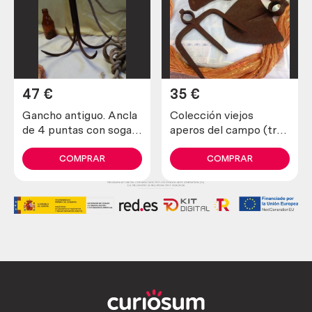
47
€
35
€
Gancho antiguo. Ancla
Colección viejos
de 4 puntas con soga
aperos del campo (tres
incluida. Antiguo apero.
herramientas
diferentes)
COMPRAR
COMPRAR