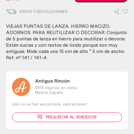
puntas
de
ENVIO Y DEVOLUCIONES
lanza.
Hierro
macizo.
VIEJAS PUNTAS DE LANZA. HIERRO MACIZO.
Adornos.
ADORNOS. PARA REUTILIZAR O DECORAR: Conjunto
Para
de 5 puntas de lanza en hierro para reutilizar o decorar.
reutilizar
Están sucias y con restos de óxido porque son muy
o
antiguas. Mide cada una 15 cm de alto * 5 cm de ancho.
decorar
Ref. nº 141 / 141-A
cantidad
Antiguo Rincón
6816 objetos en venta
Madrid,
España
¡Aún no se han encontrado valoraciones!
PREGUNTAR AL VENDEDOR