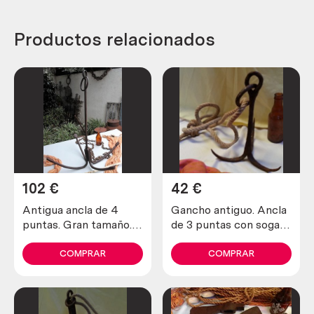
Productos relacionados
102
€
42
€
Antigua ancla de 4
Gancho antiguo. Ancla
puntas. Gran tamaño.
de 3 puntas con soga
Cadena incluida.
incluida. Antiguo apero.
Antique 4-point
COMPRAR
COMPRAR
anchor