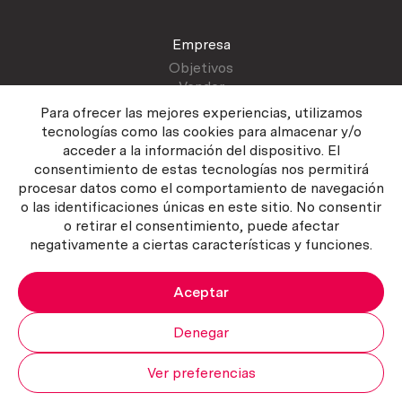
Empresa
Objetivos
Vender
Blog
Para ofrecer las mejores experiencias, utilizamos
tecnologías como las cookies para almacenar y/o
acceder a la información del dispositivo. El
Atención al cliente
consentimiento de estas tecnologías nos permitirá
Contactar
procesar datos como el comportamiento de navegación
Manual del vendedor
o las identificaciones únicas en este sitio. No consentir
o retirar el consentimiento, puede afectar
negativamente a ciertas características y funciones.
Aceptar
Política del servicio
|
Política de privacidad
|
Política de Cookies
Copyright ©2026 Curiosum S.L. Todos los derechos reservados.
Denegar
Ver preferencias
Mi cuenta
Subir
Carrito