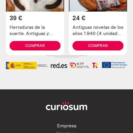
39
€
24
€
Herraduras de la
Antiguas novelas de los
suerte. Antiguas y
años 1.940 (4 unidades
verdaderas (lote de 4
diferentes)
unidades)
COMPRAR
COMPRAR
Empresa