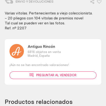
ENVIO Y DEVOLUCIONES
con
104
unidades
Varias vitolas. Pertenecientes a viejo coleccionista.
diferentes.
– 20 pliegos con 104 vitolas de premios novel
cantidad
Tal cual se pueden ver en las fotos.
Ref. nº 2207
Antiguo Rincón
6816 objetos en venta
Madrid,
España
¡Aún no se han encontrado valoraciones!
PREGUNTAR AL VENDEDOR
Productos relacionados