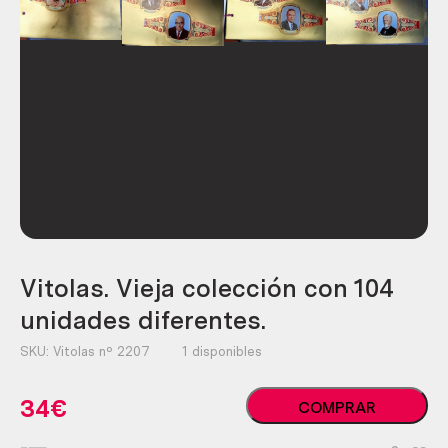
Vitolas. Vieja colección con 104
unidades diferentes.
SKU:
Vitolas nº 2207
1 disponibles
Vitolas.
34
€
COMPRAR
Vieja
colección