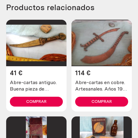
Productos relacionados
41
€
114
€
Abre-cartas antiguo.
Abre-cartas en cobre.
Buena pieza de
Artesanales. Años 1900
colección
maravillosos. Old open
letters in copper
COMPRAR
COMPRAR