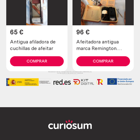
65
€
96
€
Antigua afiladora de
Afeitadora antigua
cuchillas de afeitar
marca Remington.
Preciosa pieza de
colección
COMPRAR
COMPRAR