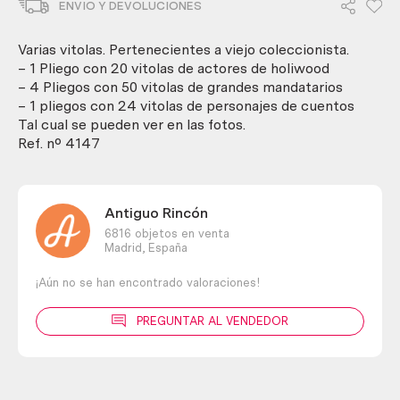
ENVIO Y DEVOLUCIONES
con
94
unidades
Varias vitolas. Pertenecientes a viejo coleccionista.
diferentes.
– 1 Pliego con 20 vitolas de actores de holiwood
cantidad
– 4 Pliegos con 50 vitolas de grandes mandatarios
– 1 pliegos con 24 vitolas de personajes de cuentos
Tal cual se pueden ver en las fotos.
Ref. nº 4147
Antiguo Rincón
6816 objetos en venta
Madrid,
España
¡Aún no se han encontrado valoraciones!
PREGUNTAR AL VENDEDOR