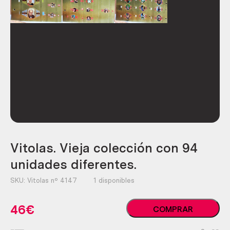
Vitolas. Vieja colección con 94
unidades diferentes.
SKU:
Vitolas nº 4147
1 disponibles
Vitolas.
46
€
COMPRAR
Vieja
colección