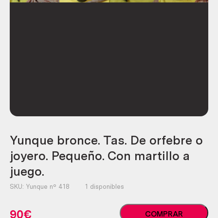
Yunque bronce. Tas. De orfebre o
joyero. Pequeño. Con martillo a
juego.
SKU:
Yunque nº 418
1 disponibles
Yunque
90
€
COMPRAR