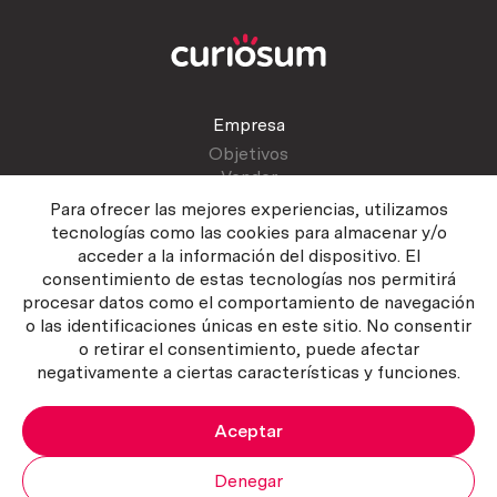
Empresa
Objetivos
Vender
Blog
Para ofrecer las mejores experiencias, utilizamos
tecnologías como las cookies para almacenar y/o
acceder a la información del dispositivo. El
Atención al cliente
consentimiento de estas tecnologías nos permitirá
Contactar
procesar datos como el comportamiento de navegación
Manual del vendedor
o las identificaciones únicas en este sitio. No consentir
o retirar el consentimiento, puede afectar
negativamente a ciertas características y funciones.
Aceptar
Política del servicio
|
Política de privacidad
|
Política de Cookies
Copyright ©2026 Curiosum S.L. Todos los derechos reservados.
Denegar