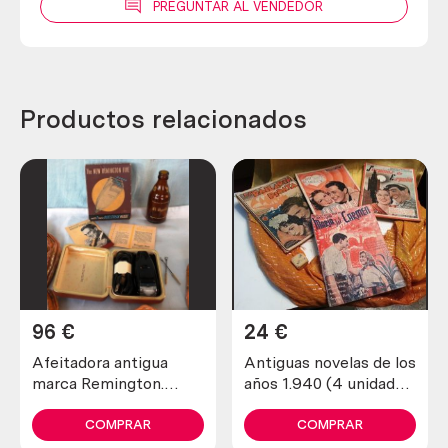
PREGUNTAR AL VENDEDOR
Productos relacionados
96
€
24
€
Afeitadora antigua
Antiguas novelas de los
marca Remington.
años 1.940 (4 unidades
Preciosa pieza de
diferentes)
colección
COMPRAR
COMPRAR