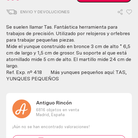
bronce.
Tas.
ENVIO Y DEVOLUCIONES
De
orfebre
o
Se suelen llamar Tas. Fantástica herramienta para
joyero.
trabajos de precisión. Utilizado por relojeros y orfebres
Pequeño.
para trabajar pequeñas piezas.
Con
Mide el yunque construido en bronce 3 cm de alto * 6,5
martillo
cm de largo y 1,5 cm de grosor. Su soporte al que está
a
atornillado mide 5 cm de alto. El martillo mide 24 cm de
juego.
largo.
cantidad
Ref. Exp. nº 418 Más yunques pequeños aquí: TAS,
YUNQUES PEQUEÑOS
Antiguo Rincón
6816 objetos en venta
Madrid,
España
¡Aún no se han encontrado valoraciones!