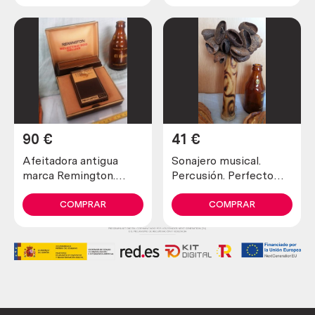
90
€
41
€
Afeitadora antigua
Sonajero musical.
marca Remington.
Percusión. Perfecto
Preciosa pieza de
estado general.
colección
COMPRAR
COMPRAR