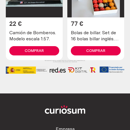
22
€
77
€
Camión de Bomberos.
Bolas de billar. Set de
Modelo escala 1:57.
16 bolas billar inglés.
Marca Aramith. Old
billiards balls.
COMPRAR
COMPRAR
Empresa