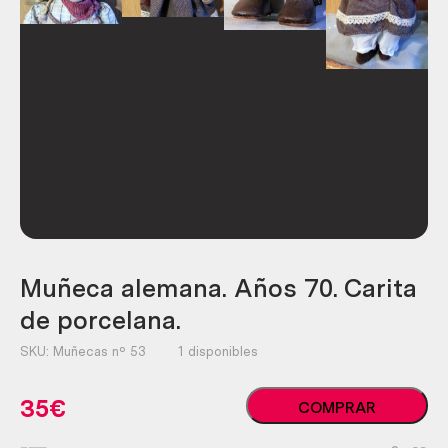
Muñeca alemana. Años 70. Carita
de porcelana.
SKU:
Muñecas nº 53
1 disponibles
Muñeca
35
€
COMPRAR
alemana.
Años