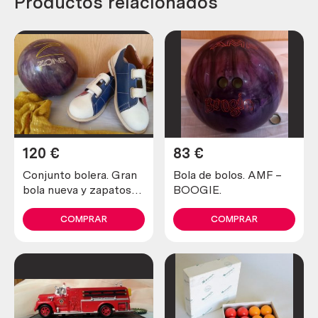
Productos relacionados
120
€
83
€
Conjunto bolera. Gran
Bola de bolos. AMF –
bola nueva y zapatos
BOOGIE.
de bolera. Precioso
conjunto vintage.
COMPRAR
COMPRAR