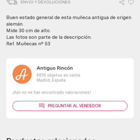
ENVIO Y DEVOLUCIONES
70.
Carita
de
Buen estado general de esta muñeca antigua de origen
porcelana.
alemán.
cantidad
Mide 30 cm de alto.
Las fotos son parte de la descripción.
Ref. Muñecas nº 53
Antiguo Rincón
6816 objetos en venta
Madrid,
España
¡Aún no se han encontrado valoraciones!
PREGUNTAR AL VENDEDOR