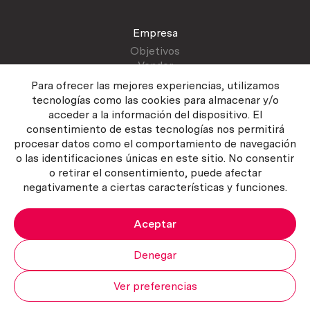
Empresa
Objetivos
Vender
Blog
Para ofrecer las mejores experiencias, utilizamos
tecnologías como las cookies para almacenar y/o
acceder a la información del dispositivo. El
Atención al cliente
consentimiento de estas tecnologías nos permitirá
Contactar
procesar datos como el comportamiento de navegación
Manual del vendedor
o las identificaciones únicas en este sitio. No consentir
o retirar el consentimiento, puede afectar
negativamente a ciertas características y funciones.
Aceptar
Política del servicio
|
Política de privacidad
|
Política de Cookies
Copyright ©2026 Curiosum S.L. Todos los derechos reservados.
Denegar
Ver preferencias
Mi cuenta
Subir
Carrito