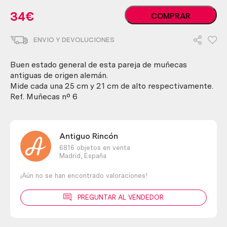
Muñecas
34
€
COMPRAR
alemanas.
Años
ENVIO Y DEVOLUCIONES
50-
60.
Carita
Buen estado general de esta pareja de muñecas
de
antiguas de origen alemán.
porcelana.
Mide cada una 25 cm y 21 cm de alto respectivamente.
Pareja.
Ref. Muñecas nº 6
cantidad
Antiguo Rincón
6816 objetos en venta
Madrid,
España
¡Aún no se han encontrado valoraciones!
PREGUNTAR AL VENDEDOR