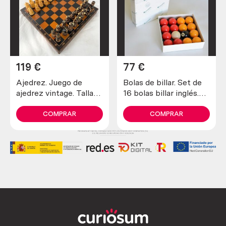
119
€
77
€
Ajedrez. Juego de
Bolas de billar. Set de
ajedrez vintage. Tallado
16 bolas billar inglés.
a mano en caja original
Marca Aramith. Old
billiards balls.
COMPRAR
COMPRAR