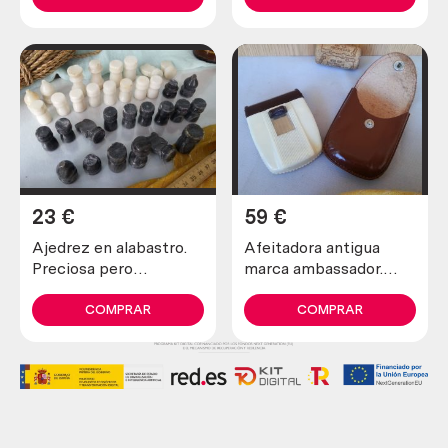
23
€
59
€
Ajedrez en alabastro.
Afeitadora antigua
Preciosa pero
marca ambassador.
incompleta y en mal
Preciosa pieza de
estado.
colección
COMPRAR
COMPRAR