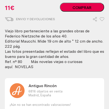
Novela.
11
€
COMPRAR
El
viajero
ENVIO Y DEVOLUCIONES
y
su
sombra.
Viejo libro perteneciente a las grandes obras de
F.
Federico Nietzsche de los años 40.
Nietzsche.
Editorial Maucchi. Mide 19 cm de alto * 12 cm de ancho.
Años
222 pág.
40.
Las fotos presentadas reflejan el estado del libro que es
cantidad
bueno para la gran cantidad de años.
Ref. nº 80 Más novelas viejas o curiosas
aquí: NOVELAS
Antiguo Rincón
6816 objetos en venta
Madrid,
España
¡Aún no se han encontrado valoraciones!