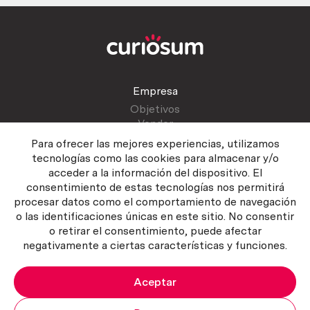
Empresa
Objetivos
Vender
Blog
Para ofrecer las mejores experiencias, utilizamos
tecnologías como las cookies para almacenar y/o
acceder a la información del dispositivo. El
Atención al cliente
consentimiento de estas tecnologías nos permitirá
Contactar
procesar datos como el comportamiento de navegación
Manual del vendedor
o las identificaciones únicas en este sitio. No consentir
o retirar el consentimiento, puede afectar
negativamente a ciertas características y funciones.
Aceptar
Política del servicio
|
Política de privacidad
|
Política de Cookies
Copyright ©2026 Curiosum S.L. Todos los derechos reservados.