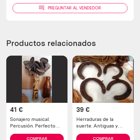
PREGUNTAR AL VENDEDOR
Productos relacionados
41
€
39
€
Sonajero musical.
Herraduras de la
Percusión. Perfecto
suerte. Antiguas y
estado general.
verdaderas (lote de 4
unidades)
COMPRAR
COMPRAR